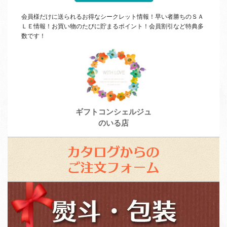
会員様だけに送られるお得なシークレット情報！早い者勝ちの
ＳＡ
ＬＥ
情報！お買い物のたびに貯まるポイント！会員割引など特典多
数です！
ギフトコンシェルジュ
のいる店
カ
タ
ロ
ス
グ
タ
か
ッ
ら