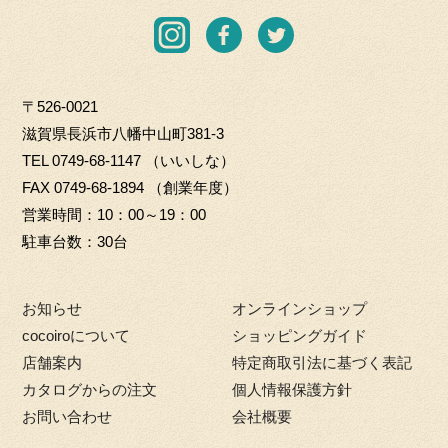
C
r
I
F
T
O.
o
n
a
w
L
G
s
c
i
T
i
〒526-0021
t
e
t
D
f
滋賀県長浜市八幡中山町381-3
a
b
t
t
TEL
0749-68-1147
（いいしな）
g
o
e
m
FAX 0749-68-1894 （創業年度）
r
o
r
a
営業時間
10：00～19：00
a
k
r
駐車台数
30台
m
k
e
お知らせ
オンラインショップ
t
cocoiroについて
ショッピングガイド
店舗案内
特定商取引法に基づく表記
カタログからの注文
個人情報保護方針
お問い合わせ
会社概要