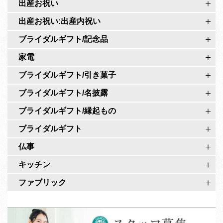
出産お祝い
i
o
r
出産お祝い:出産内祝い
公
o
式
ブライダルギフト/記念品
公
ペ
家電
式
ー
ア
ブライダルギフト/引き菓子
ジ
カ
ブライダルギフト/名披露
ウ
ブライダルギフト/縁起もの
ン
ト
ブライダルギフト
仏事
キッチン
ファブリック
ス