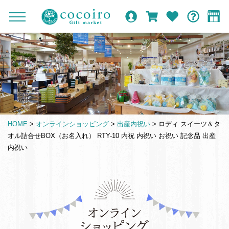
内
メ
メ
オ
ロ
カ
お
ガ
容
イ
c
ニ
ン
グ
ー
気
イ
ま
ン
ュ
o
ラ
イ
ト
に
ド
ー
で
ナ
イ
ン
入
c
を
ン
り
ス
ビ
o
開
シ
キ
ゲ
閉
i
ョ
ッ
ー
r
ッ
プ
シ
o
プ
HOME
>
オンラインショッピング
>
出産内祝い
>
ロディ スイーツ＆タ
す
ョ
G
オル詰合せBOX（お名入れ） RTY-10 内祝 内祝い お祝い 記念品 出産
る
ン
i
内祝い
f
t
m
仏
a
事
r
引
k
き