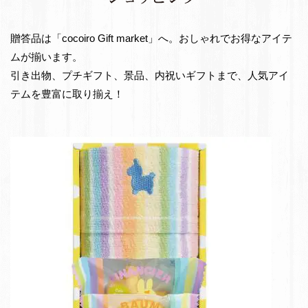
e
出
t
物・
贈答品は「cocoiro Gift market」へ。おしゃれでお得なアイテ
お
ムが揃います。
返
引き出物、プチギフト、景品、内祝いギフトまで、人気アイ
し
テムを豊富に取り揃え！