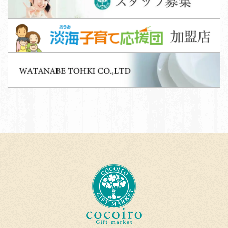
タ
ッ
淡
フ
海
募
子
集
W
育
A
て
T
応
A
援
N
団
A
加
B
盟
E
店
T
c
O
o
H
c
K
o
I
i