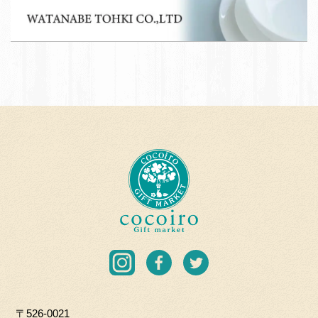
集
W
育
A
て
T
応
A
援
N
団
A
加
B
盟
E
店
T
c
O
o
H
c
K
o
I
i
C
r
I
F
T
O.
o
n
a
w
L
G
s
c
i
T
i
〒526-0021
t
e
t