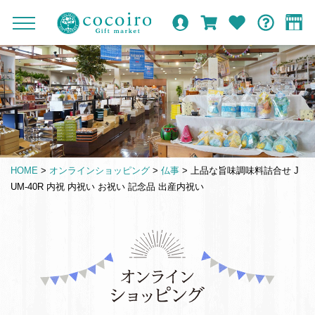
内
メ
メ
オ
ロ
カ
お
ガ
容
イ
c
ニ
ン
グ
ー
気
イ
ま
ン
ュ
o
ラ
イ
ト
に
ド
ー
で
ナ
イ
ン
入
c
を
ン
り
ス
ビ
o
開
シ
キ
ゲ
閉
i
ョ
ッ
ー
r
ッ
プ
シ
o
プ
HOME
>
オンラインショッピング
>
仏事
>
上品な旨味調味料詰合せ J
す
ョ
G
UM-40R 内祝 内祝い お祝い 記念品 出産内祝い
る
ン
i
f
t
仏
m
事
a
引
r
き
k
出