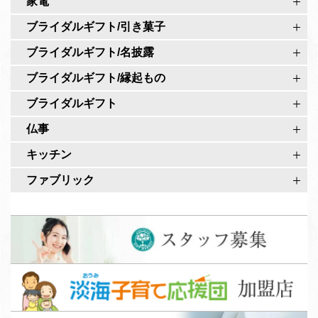
家電
式
ー
ア
ブライダルギフト/引き菓子
ジ
カ
ブライダルギフト/名披露
ウ
ブライダルギフト/縁起もの
ン
ト
ブライダルギフト
仏事
キッチン
ファブリック
ス
タ
ッ
淡
フ
海
募
子