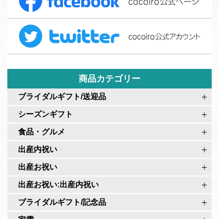
a
フ
c
ォ
T
e
ー
w
b
ム
i
o
t
o
t
商品カテゴリー
k
e
c
ブライダルギフト/送迎品
r
o
シーズンギフト
c
c
o
食品・グルメ
o
c
i
出産内祝い
o
r
出産お祝い
i
o
r
出産お祝い:出産内祝い
公
o
式
ブライダルギフト/記念品
公
ペ