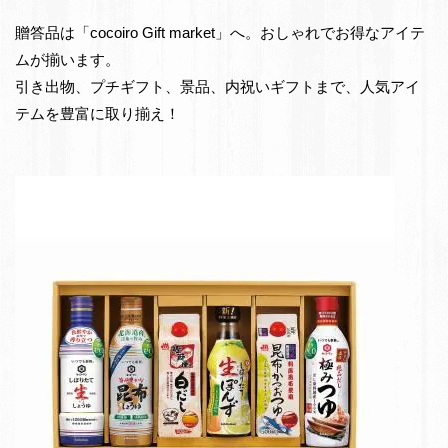
e
物・
贈答品は「cocoiro Gift market」へ。おしゃれでお得なアイテ
t
お
ムが揃います。
返
引き出物、プチギフト、景品、内祝いギフトまで、人気アイ
し
テムを豊富に取り揃え！