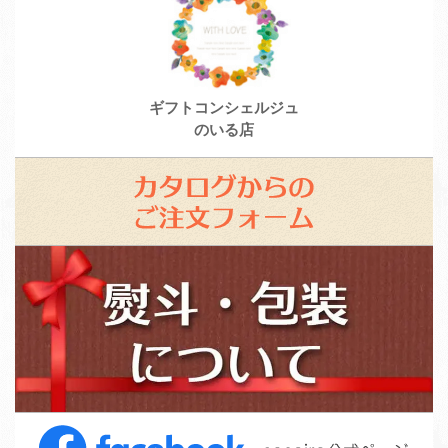
ギフトコンシェルジュ
のいる店
カ
タ
ロ
ス
グ
タ
か
ッ
ら
フ
の
募
ご
集
注
F
文