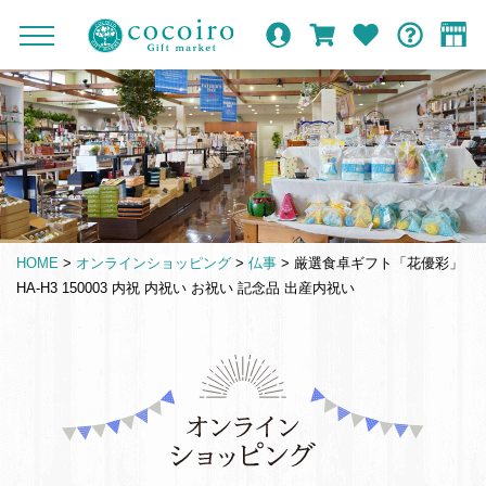
内
メ
メ
オ
ロ
カ
お
ガ
容
イ
c
ニ
ン
グ
ー
気
イ
ま
ン
ュ
o
ラ
イ
ト
に
ド
ー
で
ナ
イ
ン
入
c
を
ン
り
ス
ビ
o
開
シ
キ
ゲ
閉
i
ョ
ッ
ー
r
ッ
プ
シ
o
プ
HOME
>
オンラインショッピング
>
仏事
>
厳選食卓ギフト「花優彩」
す
ョ
G
HA-H3 150003 内祝 内祝い お祝い 記念品 出産内祝い
る
ン
i
f
t
仏
m
事
a
引
r
き
k
出