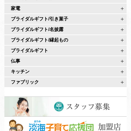
公
ペ
家電
式
ー
ア
ブライダルギフト/引き菓子
ジ
カ
ブライダルギフト/名披露
ウ
ブライダルギフト/縁起もの
ン
ト
ブライダルギフト
仏事
キッチン
ファブリック
ス
タ
ッ
淡
フ
海