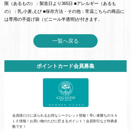
限（あるもの）：製造日より365日 ■アレルギー（あるも
の）：乳,小麦,えび ■保存方法・その他：常温こちらの商品に
は専用の手提げ袋（ビニール半透明)が付きます。
一覧へ戻る
サ
ポイントカード会員募集
イ
ド
バ
ー
会員様だけに送られるお得なシークレット情報！早い者勝ちの
ＳＡ
ＬＥ
情報！お買い物のたびに貯まるポイント！会員割引など特典多
数です！