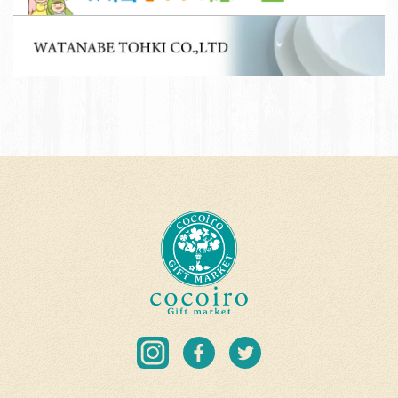
募
子
集
W
育
A
て
T
応
A
援
N
団
A
加
B
盟
E
店
T
c
O
o
H
c
K
o
I
i
C
r
I
F
T
O.
o
n
a
w
L
G
s
c
i