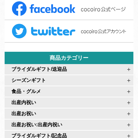
F
文
a
フ
c
ォ
T
e
ー
w
b
ム
i
o
t
o
t
商品カテゴリー
k
e
c
ブライダルギフト/送迎品
r
o
シーズンギフト
c
c
o
食品・グルメ
o
c
i
出産内祝い
o
r
出産お祝い
i
o
r
出産お祝い:出産内祝い
公
o
式
ブライダルギフト/記念品