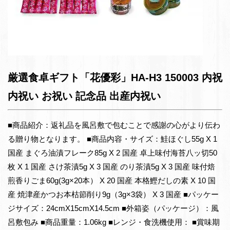
厳選食卓ギフト「花優彩」HA-H3 150003 内祝
内祝い お祝い 記念品 出産内祝い
■商品紹介：返礼品を風呂敷で包むことで感謝の心がより伝わ
る贈り物となります。 ■商品内容・サイズ：鮭ほぐし55g X 1
国産 まぐろ油漬フレーク85g X 2 国産 卓上味付海苔八ッ切50
枚 X 1 国産 さけ茶漬5g X 3 国産 のり茶漬5g X 3 国産 味付焙
煎香りごま60g(3g×20本） X 20 国産 本格鰹だしの素 X 10 国
産 焼津産かつお本枯節削り9g（3g×3袋） X 3 国産 ■パッケー
ジサイズ：24cmX15cmX14.5cm ■外箱姿（パッケージ）：風
呂敷包み ■商品重量：1.06kg ■レンジ・食洗機使用： ■賞味期