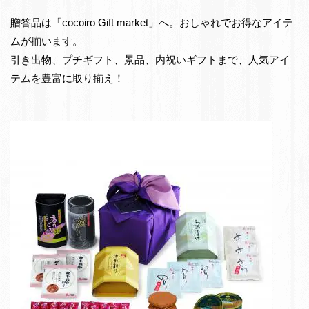
e
物・
贈答品は「cocoiro Gift market」へ。おしゃれでお得なアイテ
t
お
ムが揃います。
返
引き出物、プチギフト、景品、内祝いギフトまで、人気アイ
し
テムを豊富に取り揃え！