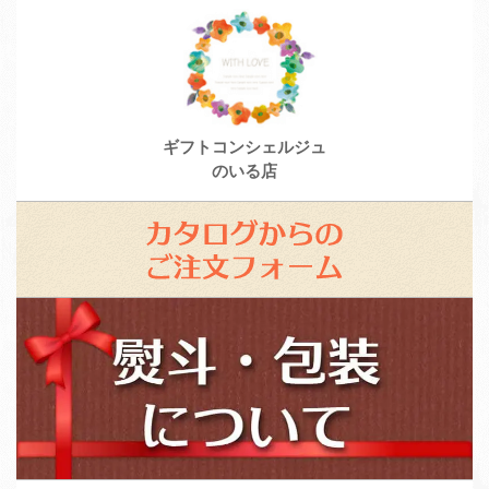
ギフトコンシェルジュ
のいる店
カ
タ
ロ
ス
グ
タ
か
ッ
ら
フ
の
募
ご
集
注