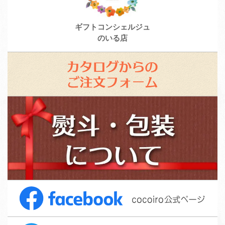
ギフトコンシェルジュ
のいる店
カ
タ
ロ
ス
グ
タ
か
ッ
ら
フ
の
募
ご
集
注
F
文
a
フ
c
ォ
T