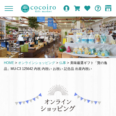
内
メ
メ
オ
ロ
カ
お
ガ
容
イ
c
ニ
ン
グ
ー
気
イ
ま
ン
ュ
o
ラ
イ
ト
に
ド
ー
で
ナ
イ
ン
入
c
を
ン
り
ス
ビ
o
開
シ
キ
ゲ
閉
i
ョ
ッ
ー
r
ッ
プ
シ
o
プ
HOME
>
オンラインショッピング
>
仏事
>
美味厳選ギフト「贅の逸
す
ョ
G
品」MU-C3 125642 内祝 内祝い お祝い 記念品 出産内祝い
る
ン
i
f
t
仏
m
事
a
引
r
き
k
出