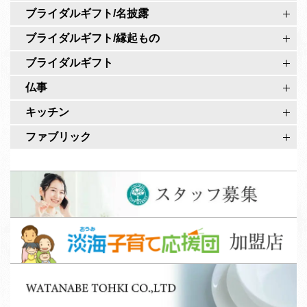
カ
ブライダルギフト/名披露
ウ
ブライダルギフト/縁起もの
ン
ト
ブライダルギフト
仏事
キッチン
ファブリック
ス
タ
ッ
淡
フ
海
募
子
集
W
育
A
て