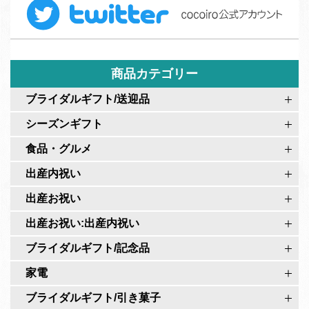
e
ー
w
b
ム
i
o
t
o
t
商品カテゴリー
k
e
c
ブライダルギフト/送迎品
r
o
シーズンギフト
c
c
o
食品・グルメ
o
c
i
出産内祝い
o
r
出産お祝い
i
o
r
出産お祝い:出産内祝い
公
o
式
ブライダルギフト/記念品
公
ペ
家電
式
ー
ア
ブライダルギフト/引き菓子
ジ