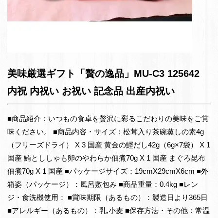
美味厳選ギフト「贅の逸品」MU-C3 125642
内祝 内祝い お祝い 記念品 出産内祝い
■商品紹介：いつもの食卓を贅沢に彩るこだわりの美味をご賞
味ください。 ■商品内容・サイズ：松茸入り茶碗蒸しの素4g
（フリーズドライ） X 3 国産 黄金の鰹だし42g（6g×7袋） X 1
国産 鮪とししゃも卵のやわらか佃煮70g X 1 国産 まぐろ昆布
佃煮70g X 1 国産 ■パッケージサイズ：19cmX29cmX6cm ■外
箱姿（パッケージ）：風呂敷包み ■商品重量：0.4kg ■レン
ジ・食洗機使用： ■賞味期限（あるもの）：製造日より365日
■アレルギー（あるもの）：乳,小麦 ■保存方法・その他：常温