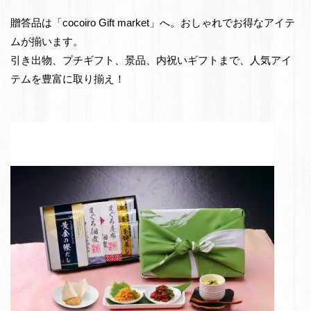
e
物・
贈答品は「cocoiro Gift market」へ。おしゃれでお得なアイテ
t
お
ムが揃います。
返
引き出物、プチギフト、景品、内祝いギフトまで、人気アイ
し
テムを豊富に取り揃え！