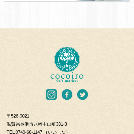
T
応
A
援
N
団
A
加
B
盟
E
店
T
c
O
o
H
c
K
o
I
i
C
r
I
F
T
O.
o
n
a
w
L
G
s
c
i
T
i
〒526-0021
t
e
t
D
f
滋賀県長浜市八幡中山町381-3
a
b
t
t
TEL
0749-68-1147
（いいしな）
g
o
e