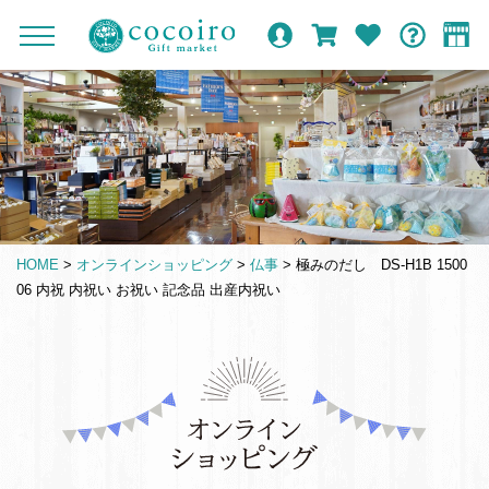
内
メ
メ
オ
ロ
カ
お
ガ
容
イ
c
ニ
ン
グ
ー
気
イ
ま
ン
ュ
o
ラ
イ
ト
に
ド
ー
で
ナ
イ
ン
入
c
を
ン
り
ス
ビ
o
開
シ
キ
ゲ
閉
i
ョ
ッ
ー
r
ッ
プ
シ
o
プ
HOME
>
オンラインショッピング
>
仏事
>
極みのだし DS-H1B 1500
す
ョ
G
06 内祝 内祝い お祝い 記念品 出産内祝い
る
ン
i
f
t
仏
m
事
a
引
r
き
k
出