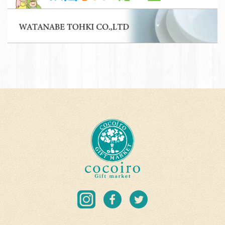
募
子
集
W
育
A
て
T
応
A
援
N
団
A
加
B
盟
E
店
T
c
O
o
H
c
K
o
I
i
C
r
I
F
T
O.
o
n
a
w
L
G
s
c
i