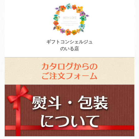
ギフトコンシェルジュ
のいる店
カ
タ
ロ
ス
グ
タ
か
ッ
ら
フ
の
募
ご
集
注