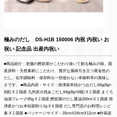
極みのだし DS-H1B 150006 内祝 内祝い お
祝い 記念品 出産内祝い
■商品紹介：老舗の鰹節屋がこだわり抜いて創る極みの味。国
産原料・天然素材にこだわり、贅沢な風味引き立つ黄金色の
だし。化学調味料・保存料を一切使わない本格料亭の美味し
さです。 ■商品内容・サイズ：焼津産本枯かつおだし64g(8g×
8袋) X 2 国産 九州炭火焼あごだし64g(8g×8袋) X 2 国産 まぐろ
油漬フレーク85g X 2 国産 鰹節屋のだし醤油200ml X 1 国産 焼
津産かつお本枯節削り2g X 6 国産 だし専門店のお料理レシピ
集 X 1 国産 ■パッケージサイズ：20cmX24cmX12cm ■外箱姿