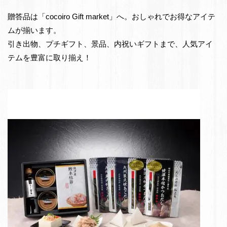
e
物・
贈答品は「cocoiro Gift market」へ。おしゃれでお得なアイテ
t
お
ムが揃います。
返
引き出物、プチギフト、景品、内祝いギフトまで、人気アイ
し
テムを豊富に取り揃え！