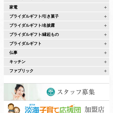
公
ペ
家電
式
ー
ア
ブライダルギフト/引き菓子
ジ
カ
ブライダルギフト/名披露
ウ
ブライダルギフト/縁起もの
ン
ト
ブライダルギフト
仏事
キッチン
ファブリック
ス
タ
ッ
淡
フ
海