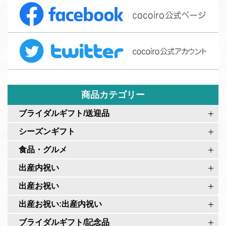
F
文
a
フ
c
ォ
T
e
ー
w
b
ム
i
o
t
o
t
商品カテゴリー
k
e
c
ブライダルギフト/送迎品
r
o
シーズンギフト
c
c
o
食品・グルメ
o
c
i
出産内祝い
o
r
出産お祝い
i
o
r
出産お祝い:出産内祝い
公
o
式
ブライダルギフト/記念品