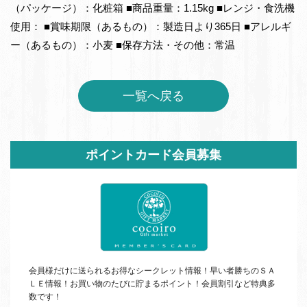
（パッケージ）：化粧箱 ■商品重量：1.15kg ■レンジ・食洗機
使用： ■賞味期限（あるもの）：製造日より365日 ■アレルギ
ー（あるもの）：小麦 ■保存方法・その他：常温
一覧へ戻る
サ
ポイントカード会員募集
イ
ド
バ
ー
会員様だけに送られるお得なシークレット情報！早い者勝ちの
ＳＡ
ＬＥ
情報！お買い物のたびに貯まるポイント！会員割引など特典多
数です！