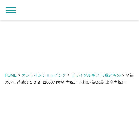
内
メ
メ
ロ
カ
お
ガ
オ
容
イ
c
ニ
グ
ー
気
イ
ン
ま
ン
ュ
o
イ
ト
に
ド
ラ
ー
で
ナ
ン
入
イ
c
を
り
ン
ス
ビ
o
開
シ
キ
ゲ
閉
i
ョ
ッ
ー
r
ッ
プ
シ
o
プ
HOME
>
オンラインショッピング
>
ブライダルギフト/縁起もの
>
至福
す
ョ
G
のだし茶漬け１０Ｂ 110607 内祝 内祝い お祝い 記念品 出産内祝い
る
ン
i
f
t
仏
m
事
a
引
r
き
k
出