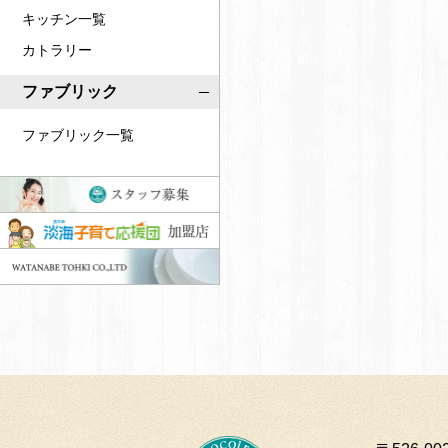
キッチン一覧
カトラリー
ファブリック
ファブリック一覧
ス
タ
淡
ッ
海
W
フ
子
A
募
育
T
集
て
A
応
N
援
A
団
B