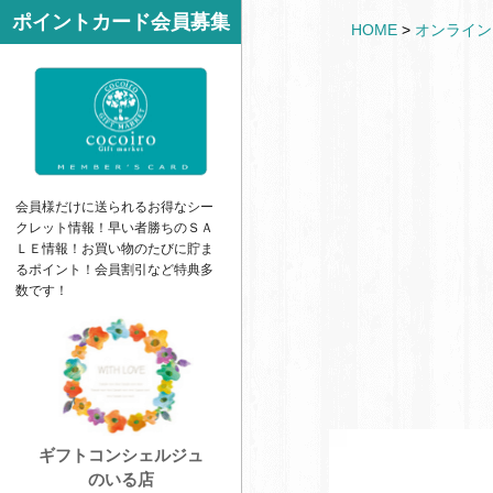
サ
ポイントカード会員募集
k
HOME
>
オンライン
イ
e
ド
t
バ
ー
会員様だけに送られるお得なシー
クレット情報！早い者勝ちの
ＳＡ
ＬＥ
情報！お買い物のたびに貯ま
るポイント！会員割引など特典多
数です！
ギフトコンシェルジュ
のいる店