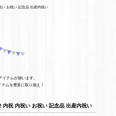
祝 内祝い お祝い 記念品 出産内祝い
仏
事
引
き
出
物・
お
お得なアイテムが揃います。
イテムを豊富に取り揃え！
返
し
8042 内祝 内祝い お祝い 記念品 出産内祝い