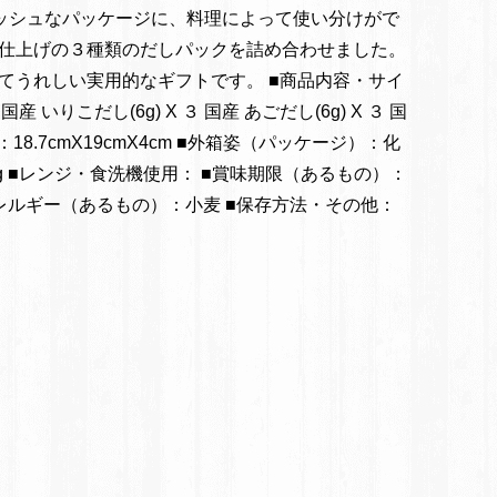
ッシュなパッケージに、料理によって使い分けがで
仕上げの３種類のだしパックを詰め合わせました。
てうれしい実用的なギフトです。 ■商品内容・サイ
国産 いりこだし(6g) X ３ 国産 あごだし(6g) X ３ 国
18.7cmX19cmX4cm ■外箱姿（パッケージ）：化
2kg ■レンジ・食洗機使用： ■賞味期限（あるもの）：
アレルギー（あるもの）：小麦 ■保存方法・その他：