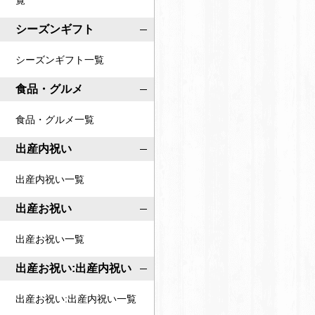
覧
o
o
c
シーズンギフト
c
o
o
シーズンギフト一覧
i
i
r
食品・グルメ
r
o
o
食品・グルメ一覧
公
公
式
出産内祝い
式
ペ
ア
出産内祝い一覧
ー
カ
ジ
出産お祝い
ウ
ン
出産お祝い一覧
ト
出産お祝い:出産内祝い
出産お祝い:出産内祝い一覧