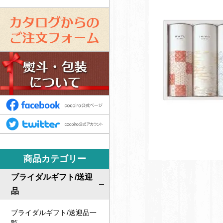
カ
タ
ロ
ス
グ
タ
か
ッ
ら
フ
F
の
募
a
ご
T
集
c
注
w
e
文
i
b
商品カテゴリー
フ
t
o
ォ
t
ブライダルギフト/送迎
o
ー
e
品
k
ム
r
ブライダルギフト/送迎品一
c
c