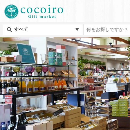
内
メ
容
イ
ま
ン
c
で
ナ
o
ス
ビ
c
キ
ゲ
o
ッ
ー
i
プ
シ
r
す
ョ
o
る
ン
G
i
f
t
m
a
r