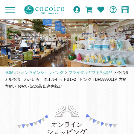
内
メ
メ
オ
ロ
カ
お
ガ
容
イ
c
ニ
ン
グ
ー
気
イ
ま
ン
ュ
o
ラ
イ
ト
に
ド
ー
で
ナ
イ
ン
入
c
を
ン
り
ス
ビ
o
開
シ
キ
ゲ
閉
i
ョ
ッ
ー
r
ッ
プ
シ
o
プ
HOME
>
オンラインショッピング
>
ブライダルギフト/記念品
>
今治タ
す
ョ
G
オル今治 わたいろ タオルセットB1F2 ピンク TBF5999011P 内祝
る
ン
i
内祝い お祝い 記念品 出産内祝い
f
t
m
仏
a
事
r
引
k
き