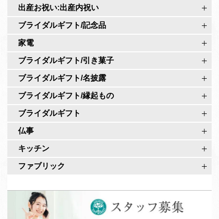
r
出産お祝い:出産内祝い
公
o
式
ブライダルギフト/記念品
公
ペ
家電
式
ー
ア
ブライダルギフト/引き菓子
ジ
カ
ブライダルギフト/名披露
ウ
ブライダルギフト/縁起もの
ン
ト
ブライダルギフト
仏事
キッチン
ファブリック
ス
タ