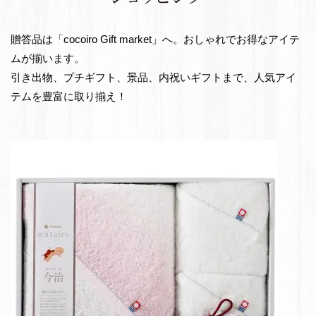
e
出
t
物・
贈答品は「cocoiro Gift market」へ。おしゃれでお得なアイテ
お
ムが揃います。
返
引き出物、プチギフト、景品、内祝いギフトまで、人気アイ
し
テムを豊富に取り揃え！