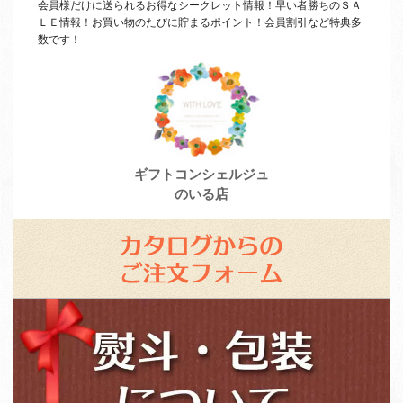
会員様だけに送られるお得なシークレット情報！早い者勝ちの
ＳＡ
ＬＥ
情報！お買い物のたびに貯まるポイント！会員割引など特典多
数です！
ギフトコンシェルジュ
のいる店
カ
タ
ロ
ス
グ
タ
か
ッ
ら
フ
の