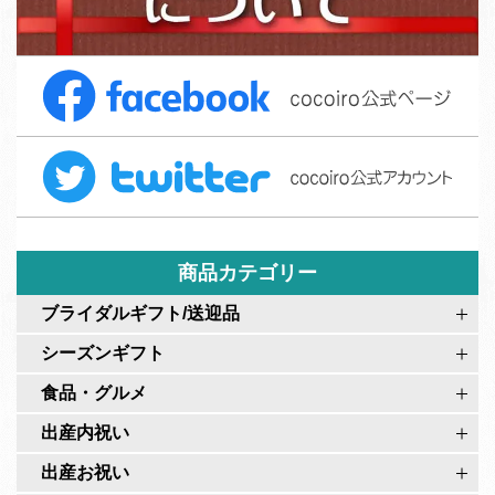
募
ご
集
注
F
文
a
フ
c
ォ
T
e
ー
w
b
ム
i
o
t
o
t
商品カテゴリー
k
e
c
ブライダルギフト/送迎品
r
o
シーズンギフト
c
c
o
食品・グルメ
o
c
i
出産内祝い
o
r
出産お祝い
i
o