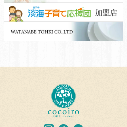
ッ
淡
フ
海
募
子
集
W
育
A
て
T
応
A
援
N
団
A
加
B
盟
E
店
T
c
O
o
H
c
K
o
I
i
C
r