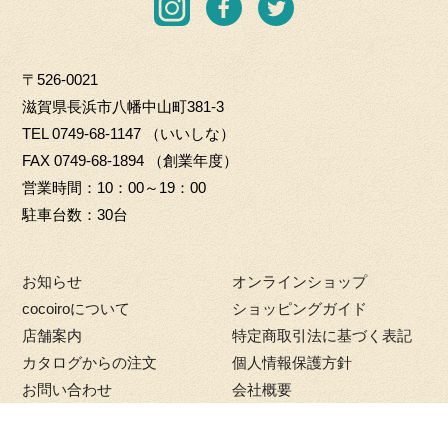
I
F
T
O.
o
n
a
w
L
G
s
c
i
T
i
〒526-0021
t
e
t
D
f
滋賀県長浜市八幡中山町381-3
a
b
t
t
TEL
0749-68-1147
（いいしな）
g
o
e
m
FAX 0749-68-1894 （創業年度）
r
o
r
a
営業時間
10：00～19：00
a
k
r
駐車台数
30台
m
k
e
お知らせ
オンラインショップ
t
cocoiroについて
ショッピングガイド
店舗案内
特定商取引法に基づく表記
カタログからの注文
個人情報保護方針
お問い合わせ
会社概要