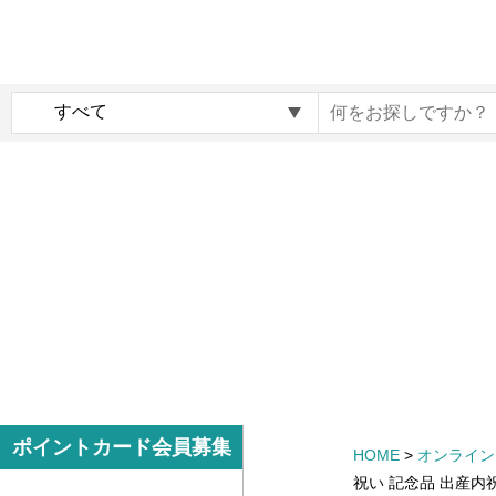
内
メ
容
イ
ま
ン
c
で
ナ
o
ス
ビ
c
キ
ゲ
o
ッ
ー
i
プ
シ
r
す
ョ
o
る
ン
G
i
f
t
m
サ
ポイントカード会員募集
HOME
>
オンライン
a
イ
祝い 記念品 出産内
r