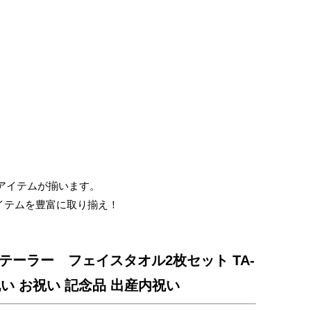
仏
事
引
き
出
物・
お
お得なアイテムが揃います。
返
イテムを豊富に取り揃え！
し
テーラー フェイスタオル2枚セット TA-
内祝い お祝い 記念品 出産内祝い