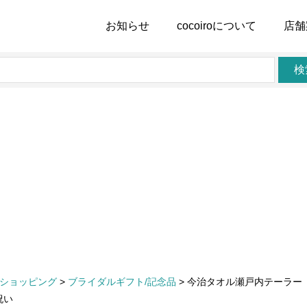
お知らせ
cocoiro
について
店舗
検
ショッピング
>
ブライダルギフト/記念品
>
今治タオル瀬戸内テーラー フ
祝い