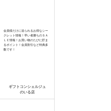
ド
k
バ
e
ー
t
会員様だけに送られるお得なシー
クレット情報！早い者勝ちの
ＳＡ
ＬＥ
情報！お買い物のたびに貯ま
るポイント！会員割引など特典多
数です！
ギフトコンシェルジュ
のいる店
カ