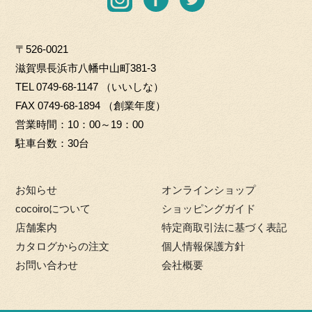
O.
o
n
a
w
L
G
s
c
i
T
i
〒526-0021
t
e
t
D
f
滋賀県長浜市八幡中山町381-3
a
b
t
t
TEL
0749-68-1147
（いいしな）
g
o
e
m
FAX 0749-68-1894 （創業年度）
r
o
r
a
営業時間
10：00～19：00
a
k
r
駐車台数
30台
m
k
e
お知らせ
オンラインショップ
t
cocoiroについて
ショッピングガイド
店舗案内
特定商取引法に基づく表記
カタログからの注文
個人情報保護方針
お問い合わせ
会社概要