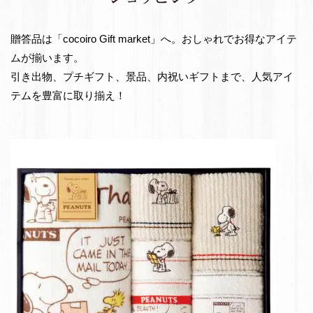
e
出
t
物・
贈答品は「cocoiro Gift market」へ。おしゃれでお得なアイテ
お
ムが揃います。
返
引き出物、プチギフト、景品、内祝いギフトまで、人気アイ
し
テムを豊富に取り揃え！