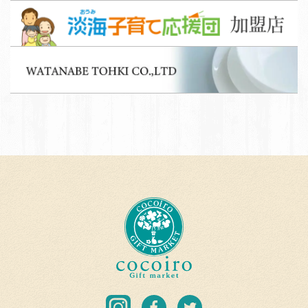
淡
フ
海
募
子
集
W
育
A
て
T
応
A
援
N
団
A
加
B
盟
E
店
T
c
O
o
H
c
K
o
I
i
C
r
I
F
T