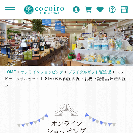
内
メ
メ
オ
ロ
カ
お
ガ
容
イ
c
ニ
ン
グ
ー
気
イ
ま
ン
ュ
o
ラ
イ
ト
に
ド
ー
で
ナ
イ
ン
入
c
を
ン
り
ス
ビ
o
開
シ
キ
ゲ
閉
i
ョ
ッ
ー
r
ッ
プ
シ
o
プ
HOME
>
オンラインショッピング
>
ブライダルギフト/記念品
>
スヌー
す
ョ
G
ピー タオルセット TT81500605 内祝 内祝い お祝い 記念品 出産内祝
る
ン
i
い
f
t
m
仏
a
事
r
引
k
き