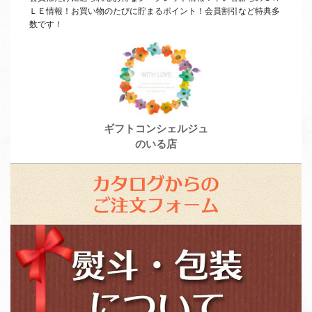
ＬＥ
情報！お買い物のたびに貯まるポイント！会員割引など特典多
数です！
ギフトコンシェルジュ
のいる店
カ
タ
ロ
ス
グ
タ
か
ッ
ら
フ
の
募