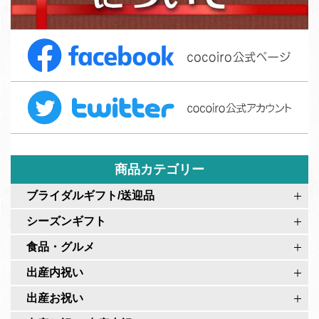
ご
集
注
F
文
a
フ
c
ォ
T
e
ー
w
b
ム
i
o
t
o
t
商品カテゴリー
k
e
c
ブライダルギフト/送迎品
r
o
シーズンギフト
c
c
o
食品・グルメ
o
c
i
出産内祝い
o
r
出産お祝い
i
o