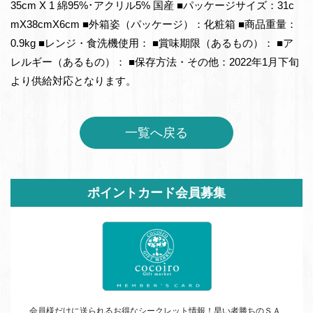
35cm X 1 綿95%･アクリル5% 国産 ■パッケージサイズ：31c
mX38cmX6cm ■外箱姿（パッケージ）：化粧箱 ■商品重量：
0.9kg ■レンジ・食洗機使用： ■賞味期限（あるもの）： ■ア
レルギー（あるもの）： ■保存方法・その他：2022年1月下旬
より供給対応となります。
一覧へ戻る
サ
ポイントカード会員募集
イ
ド
バ
ー
会員様だけに送られるお得なシークレット情報！早い者勝ちの
ＳＡ