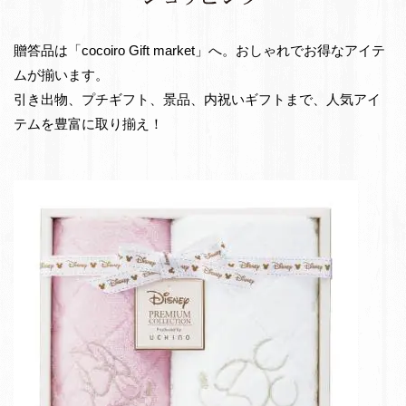
e
出
t
物・
贈答品は「cocoiro Gift market」へ。おしゃれでお得なアイテ
お
ムが揃います。
返
引き出物、プチギフト、景品、内祝いギフトまで、人気アイ
し
テムを豊富に取り揃え！