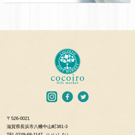
T
応
A
援
N
団
A
加
B
盟
E
店
T
c
O
o
H
c
K
o
I
i
C
r
I
F
T
O.
o
n
a
w
L
G
s
c
i
T
i
〒526-0021
t
e
t
D
f
滋賀県長浜市八幡中山町381-3
a
b
t
t
TEL
0749-68-1147
（いいしな）