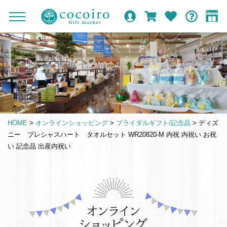
内
メ
メ
オ
ロ
カ
お
ガ
容
イ
c
ニ
ン
グ
ー
気
イ
ま
ン
ュ
o
ラ
イ
ト
に
ド
ー
で
ナ
イ
ン
入
c
を
ン
り
ス
ビ
o
開
シ
キ
ゲ
閉
i
ョ
ッ
ー
r
ッ
プ
シ
o
プ
HOME
>
オンラインショッピング
>
ブライダルギフト/記念品
>
ディズ
す
ョ
G
ニー プレシャスハート タオルセット WR20820-M 内祝 内祝い お祝
る
ン
i
い 記念品 出産内祝い
f
t
m
仏
a
事
r
引
k
き