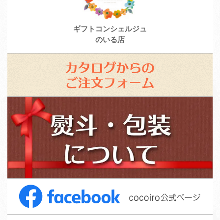
ギフトコンシェルジュ
のいる店
カ
タ
ロ
ス
グ
タ
か
ッ
ら
フ
の
募
ご
集
注
F
文
a
フ
c
ォ