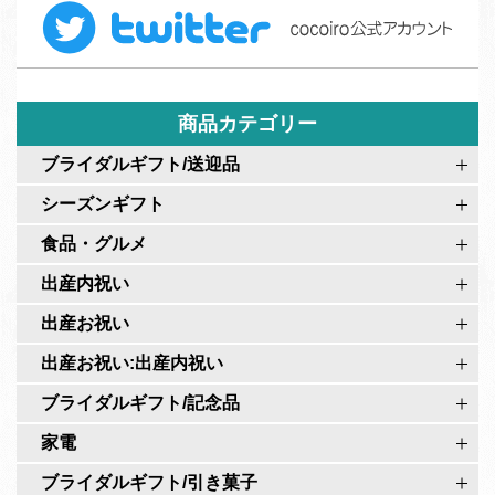
T
e
ー
w
b
ム
i
o
t
o
t
商品カテゴリー
k
e
c
ブライダルギフト/送迎品
r
o
シーズンギフト
c
c
o
食品・グルメ
o
c
i
出産内祝い
o
r
出産お祝い
i
o
r
出産お祝い:出産内祝い
公
o
式
ブライダルギフト/記念品
公
ペ
家電
式
ー
ア
ブライダルギフト/引き菓子
ジ