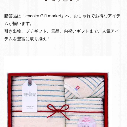
e
出
t
物・
贈答品は「cocoiro Gift market」へ。おしゃれでお得なアイテ
お
ムが揃います。
返
引き出物、プチギフト、景品、内祝いギフトまで、人気アイ
し
テムを豊富に取り揃え！