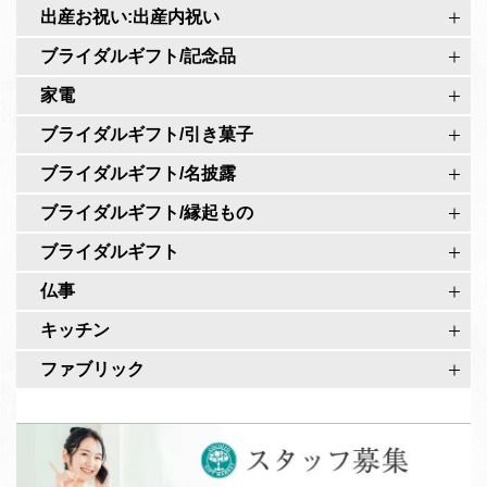
r
出産お祝い:出産内祝い
公
o
式
ブライダルギフト/記念品
公
ペ
家電
式
ー
ア
ブライダルギフト/引き菓子
ジ
カ
ブライダルギフト/名披露
ウ
ブライダルギフト/縁起もの
ン
ト
ブライダルギフト
仏事
キッチン
ファブリック
ス
タ