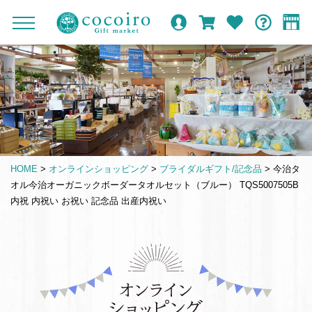
内
メ
メ
オ
ロ
カ
お
ガ
容
イ
c
ニ
ン
グ
ー
気
イ
ま
ン
ュ
o
ラ
イ
ト
に
ド
ー
で
ナ
イ
ン
入
c
を
ン
り
ス
ビ
o
開
シ
キ
ゲ
閉
i
ョ
ッ
ー
r
ッ
プ
シ
o
プ
HOME
>
オンラインショッピング
>
ブライダルギフト/記念品
>
今治タ
す
ョ
G
オル今治オーガニックボーダータオルセット（ブルー） TQS5007505B
る
ン
i
内祝 内祝い お祝い 記念品 出産内祝い
f
t
m
仏
a
事
r
引
k
き