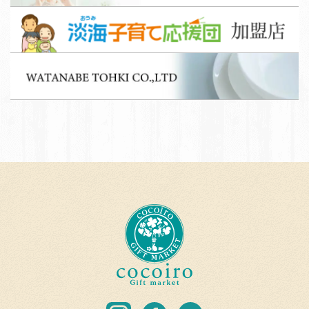
ッ
淡
フ
海
募
子
集
W
育
A
て
T
応
A
援
N
団
A
加
B
盟
E
店
T
c
O
o
H
c
K
o
I
i
C
r