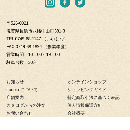
I
F
T
O.
o
n
a
w
L
G
s
c
i
T
i
〒526-0021
t
e
t
D
f
滋賀県長浜市八幡中山町381-3
a
b
t
t
TEL
0749-68-1147
（いいしな）
g
o
e
m
FAX 0749-68-1894 （創業年度）
r
o
r
a
営業時間
10：00～19：00
a
k
r
駐車台数
30台
m
k
e
お知らせ
オンラインショップ
t
cocoiroについて
ショッピングガイド
店舗案内
特定商取引法に基づく表記
カタログからの注文
個人情報保護方針
お問い合わせ
会社概要