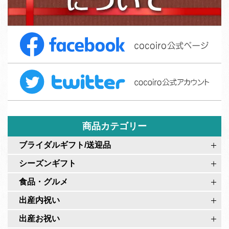
募
ご
集
注
F
文
a
フ
c
ォ
T
e
ー
w
b
ム
i
o
t
o
t
商品カテゴリー
k
e
c
ブライダルギフト/送迎品
r
o
シーズンギフト
c
c
o
食品・グルメ
o
c
i
出産内祝い
o
r
出産お祝い
i
o