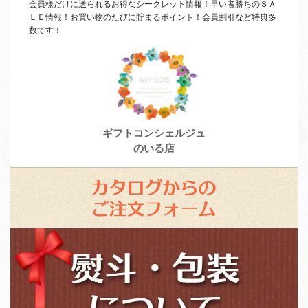
会員様だけに送られるお得なシークレット情報！早い者勝ちの
ＳＡ
ＬＥ
情報！お買い物のたびに貯まるポイント！会員割引など特典多
数です！
ギフトコンシェルジュ
のいる店
カ
タ
ロ
ス
グ
タ
か
ッ
ら
フ
の