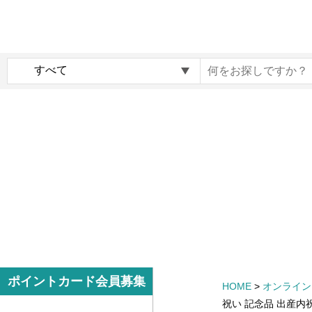
内
メ
容
イ
ま
ン
c
で
ナ
o
ス
ビ
c
キ
ゲ
o
ッ
ー
i
プ
シ
r
す
ョ
o
る
ン
G
i
f
t
m
サ
ポイントカード会員募集
HOME
>
オンライン
a
イ
祝い 記念品 出産内
r