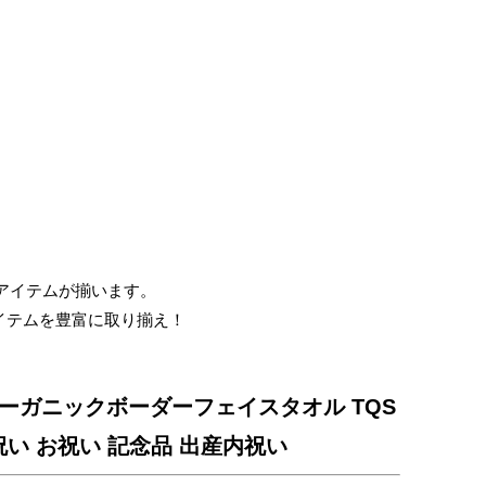
仏
事
引
き
出
物・
お
お得なアイテムが揃います。
返
イテムを豊富に取り揃え！
し
ーガニックボーダーフェイスタオル TQS
 内祝い お祝い 記念品 出産内祝い