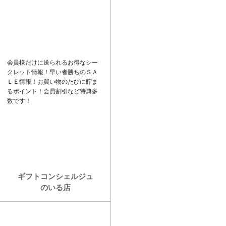
ド
k
バ
e
ー
t
会員様だけに送られるお得なシー
クレット情報！早い者勝ちの
ＳＡ
ＬＥ
情報！お買い物のたびに貯ま
るポイント！会員割引など特典多
数です！
ギフトコンシェルジュ
のいる店
カ