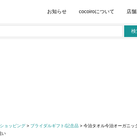
お知らせ
cocoiro
について
店舗
検
ショッピング
>
ブライダルギフト/記念品
>
今治タオル今治オーガニックボ
祝い