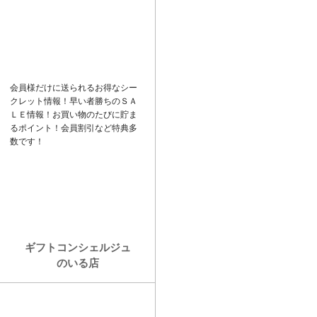
ド
k
バ
e
ー
t
会員様だけに送られるお得なシー
クレット情報！早い者勝ちの
ＳＡ
ＬＥ
情報！お買い物のたびに貯ま
るポイント！会員割引など特典多
数です！
ギフトコンシェルジュ
のいる店
カ