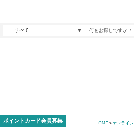
内
メ
容
イ
ま
ン
c
で
ナ
o
ス
ビ
c
キ
ゲ
o
ッ
ー
i
プ
シ
r
す
ョ
o
る
ン
G
i
f
t
m
サ
ポイントカード会員募集
HOME
>
オンライン
a
イ
r