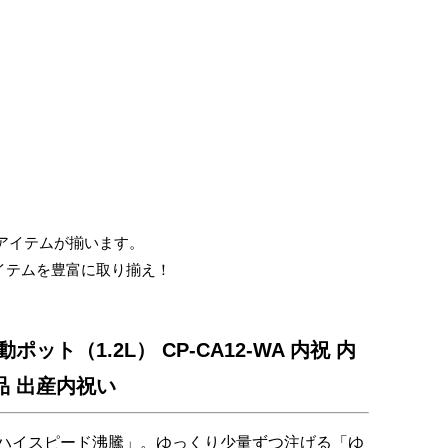
仏
事
引
き
出
物・
お
お得なアイテムが揃います。
返
イテムを豊富に取り揃え！
し
ポット（1.2L） CP-CA12-WA 内祝 内
品 出産内祝い
Ｗ「ハイスピード沸騰」。ゆっくり少量ずつ注げる「ゆ