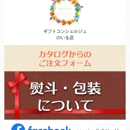
ギフトコンシェルジュ
のいる店
カ
タ
ロ
ス
グ
タ
か
ッ
ら
フ
の
募
ご
集
注
F
文