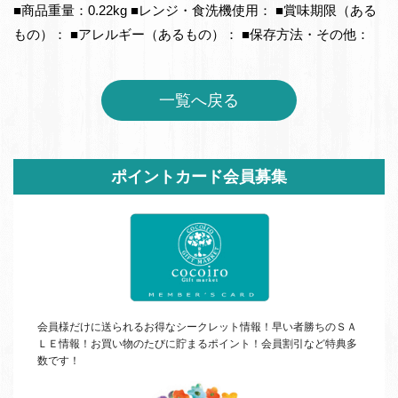
■商品重量：0.22kg ■レンジ・食洗機使用： ■賞味期限（ある
もの）： ■アレルギー（あるもの）： ■保存方法・その他：
一覧へ戻る
サ
ポイントカード会員募集
イ
ド
バ
ー
会員様だけに送られるお得なシークレット情報！早い者勝ちの
ＳＡ
ＬＥ
情報！お買い物のたびに貯まるポイント！会員割引など特典多
数です！