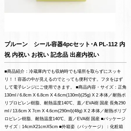
プルーン シール容器4pcセット･A PL-112 内
祝 内祝い お祝い 記念品 出産内祝い
■商品紹介：冷蔵庫内でも収納時でも場所を取らずにスッキ
リ！！容器の中が見えるのでとっても便利です。フタをはず
して電子レンジにご使用できます。 ■商品内容・サイズ：正角
130ml / 6.8cm X 6.8cm X 4.6cm(130ml)(25g) X 2 本体／耐熱ポ
リプロピレン樹脂、耐熱温度140℃、蓋／EVA樹 国産 長角290
ml / 13.6cm X 7cm X 4.6cm(290ml)(48g) X 2 本体／耐熱ポリプ
ロピレン樹脂、耐熱温度140℃、蓋／EVA樹 国産 ■パッケージ
サイズ：14cmX21cmX5cm ■外箱姿（パッケージ）：化粧箱