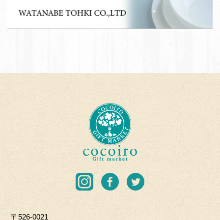
集
W
育
A
て
T
応
A
援
N
団
A
加
B
盟
E
店
T
c
O
o
H
c
K
o
I
i
C
r
I
F
T
O.
o
n
a
w
L
G
s
c
i
T
i
〒526-0021
t
e
t