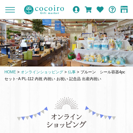
内
メ
メ
オ
ロ
カ
お
ガ
容
イ
c
ニ
ン
グ
ー
気
イ
ま
ン
ュ
o
ラ
イ
ト
に
ド
ー
で
ナ
イ
ン
入
c
を
ン
り
ス
ビ
o
開
シ
キ
ゲ
閉
i
ョ
ッ
ー
r
ッ
プ
シ
o
プ
HOME
>
オンラインショッピング
>
仏事
>
プルーン シール容器4pc
す
ョ
G
セット･A PL-112 内祝 内祝い お祝い 記念品 出産内祝い
る
ン
i
f
t
仏
m
事
a
引
r
き
k
出