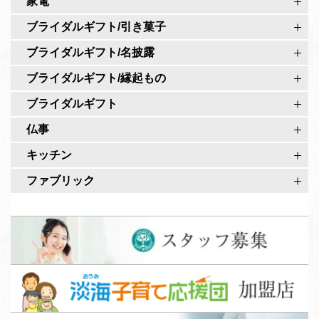
家電
式
ー
ア
ブライダルギフト/引き菓子
ジ
カ
ブライダルギフト/名披露
ウ
ブライダルギフト/縁起もの
ン
ト
ブライダルギフト
仏事
キッチン
ファブリック
ス
タ
ッ
淡
フ
海
募
子