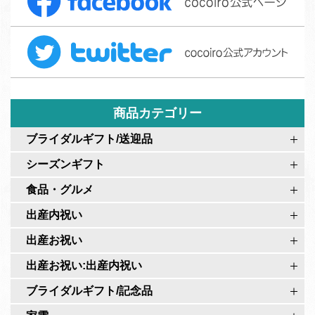
a
フ
c
ォ
T
e
ー
w
b
ム
i
o
t
o
t
商品カテゴリー
k
e
c
ブライダルギフト/送迎品
r
o
シーズンギフト
c
c
o
食品・グルメ
o
c
i
出産内祝い
o
r
出産お祝い
i
o
r
出産お祝い:出産内祝い
公
o
式
ブライダルギフト/記念品
公
ペ