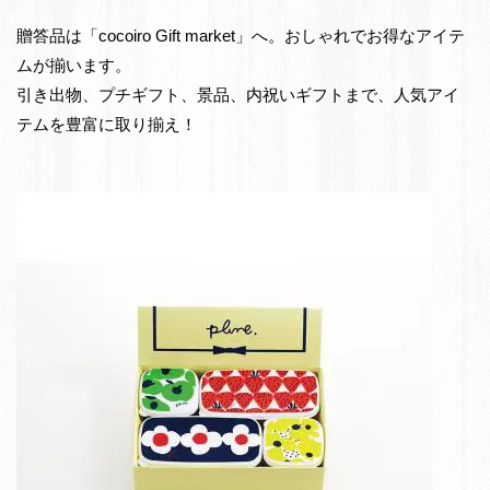
e
物・
贈答品は「cocoiro Gift market」へ。おしゃれでお得なアイテ
t
お
ムが揃います。
返
引き出物、プチギフト、景品、内祝いギフトまで、人気アイ
し
テムを豊富に取り揃え！