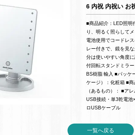
6 内祝 内祝い 
■商品紹介：LED照
り、明るく照らしてメ
電池使用でコードレス
レー付きで、鏡を見な
分は使いやすい角度に
付回転スタンドミラー / 27
BS樹脂 輸入 ■パッケー
ケージ）：化粧箱 ■商品
（あるもの）： ■ア
USB接続・単3乾電池
ロUSBケーブル
一覧へ戻る