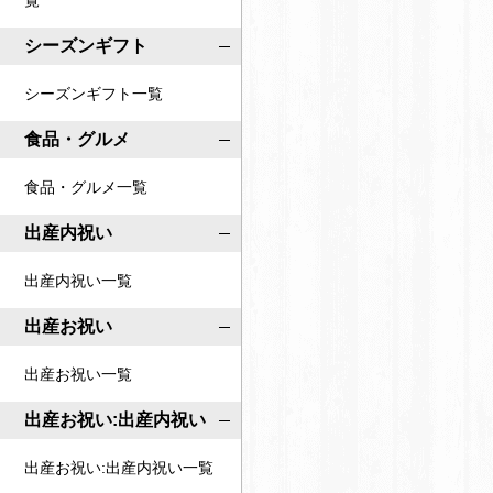
覧
o
o
c
シーズンギフト
c
o
o
シーズンギフト一覧
i
i
r
食品・グルメ
r
o
o
食品・グルメ一覧
公
公
式
出産内祝い
式
ペ
ア
出産内祝い一覧
ー
カ
ジ
出産お祝い
ウ
ン
出産お祝い一覧
ト
出産お祝い:出産内祝い
出産お祝い:出産内祝い一覧