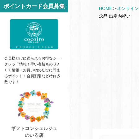
サ
ポイントカード会員募集
k
HOME
>
オンライン
イ
e
念品 出産内祝い
ド
t
バ
ー
会員様だけに送られるお得なシー
クレット情報！早い者勝ちの
ＳＡ
ＬＥ
情報！お買い物のたびに貯ま
るポイント！会員割引など特典多
数です！
ギフトコンシェルジュ
のいる店