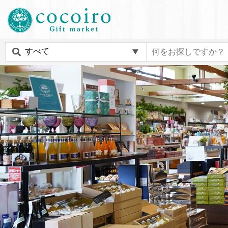
内
メ
容
イ
ま
ン
c
で
ナ
o
ス
ビ
c
キ
ゲ
o
ッ
ー
i
プ
シ
r
す
ョ
o
る
ン
G
i
f
t
m
a
r