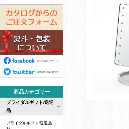
カ
タ
ロ
ス
グ
タ
か
ッ
ら
フ
F
の
募
a
ご
T
集
c
注
w
e
文
i
b
商品カテゴリー
フ
t
o
ォ
t
ブライダルギフト/送迎
o
ー
e
品
k
ム
r
ブライダルギフト/送迎品一
c
c