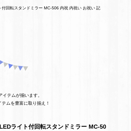
付回転スタンドミラー MC-506 内祝 内祝い お祝い 記
仏
事
引
き
出
物・
お
お得なアイテムが揃います。
イテムを豊富に取り揃え！
返
し
EDライト付回転スタンドミラー MC-50