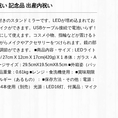
お祝い 記念品 出産内祝い
明付きのスタンドミラーです。LEDが埋め込まれてお
イクができます。USBケーブル接続で電池いらず！
にして使えます。コスメ小物、指輪などが置けるト
がらメイクやアクセサリーをつけられます。鏡の部
調節ができます。 ■商品内容・サイズ：LEDライト
cm X 12cm X 17cm(420g) X 1 本体：ガラス・A
ジサイズ：29.5cmX19.5cmX8.5cm ■外箱姿（パッ
重量：0.61kg ■レンジ・食洗機使用： ■賞味期限
レルギー（あるもの）： ■保存方法・その他：電源：
×4本使用（別売） 光源：LED16灯、付属品：マイク