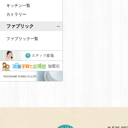
キッチン一覧
カトラリー
ファブリック
ファブリック一覧
ス
タ
淡
ッ
海
W
フ
子
A
募
育
T
集
て
A
応
N
援
A
団
B