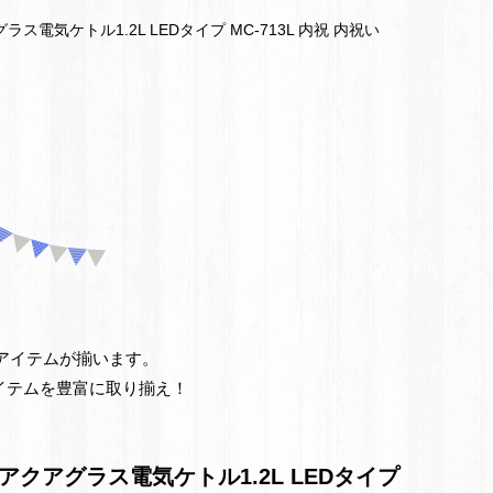
電気ケトル1.2L LEDタイプ MC-713L 内祝 内祝い
仏
事
引
き
出
物・
お
お得なアイテムが揃います。
イテムを豊富に取り揃え！
返
し
クアグラス電気ケトル1.2L LEDタイプ