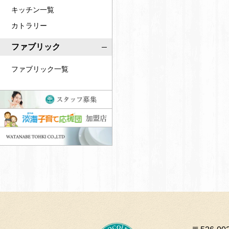
キッチン一覧
カトラリー
ファブリック
ファブリック一覧
ス
タ
淡
ッ
海
W
フ
子
A
募
育
T
集
て
A
応
N
援
A
団
B