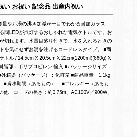
 内祝い お祝い 記念品 出産内祝い
容量やお湯の沸き加減が一目でわかる耐熱ガラス
る間LEDが点灯するおしゃれな電気ケトルです。お
が切れます。水量目盛り付きで、水を入れるときの
ドを気にせずお湯を注げるコードレスタイプ。 ■商
14.5cm X 20.5cm X 22cm(1200ml)(860g) X
樹脂部：ポリプロピレン 輸入 ■パッケージサイズ：
5cm ■外箱姿（パッケージ）：化粧箱 ■商品重量：1.1kg
： ■賞味期限（あるもの）： ■アレルギー（あるも
他：コードの長さ：約0.75m、AC100V／900W、