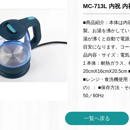
MC-713L 内祝
■商品紹介：本体は内
製。お湯を沸かしてい
湯が沸くと自動で電源
目安になります。コー
品内容・サイズ：電気ケトル / 
1 本体：耐熱ガラス、
20cmX16cmX20.
■レンジ・食洗機使用
の）： ■保存方法・その
50／60Hz
一覧へ戻る