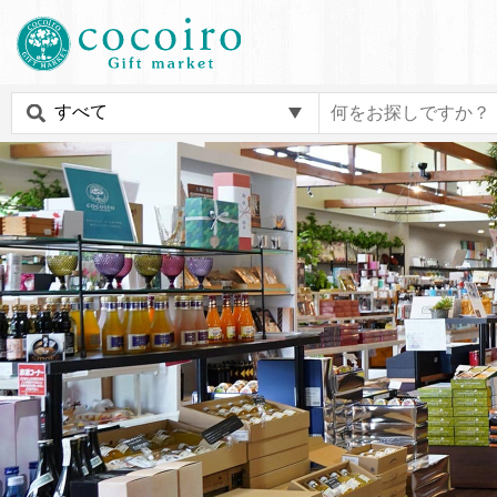
内
メ
容
イ
ま
ン
c
で
ナ
o
ス
ビ
c
キ
ゲ
o
ッ
ー
i
プ
シ
r
す
ョ
o
る
ン
G
i
f
t
m
a
r