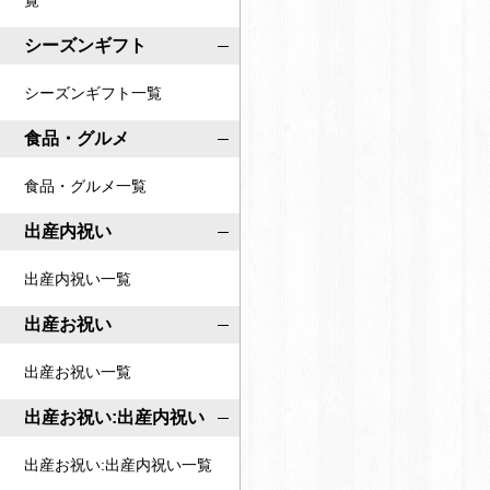
覧
o
o
c
シーズンギフト
c
o
o
シーズンギフト一覧
i
i
r
食品・グルメ
r
o
o
食品・グルメ一覧
公
公
式
出産内祝い
式
ペ
ア
出産内祝い一覧
ー
カ
ジ
出産お祝い
ウ
ン
出産お祝い一覧
ト
出産お祝い:出産内祝い
出産お祝い:出産内祝い一覧