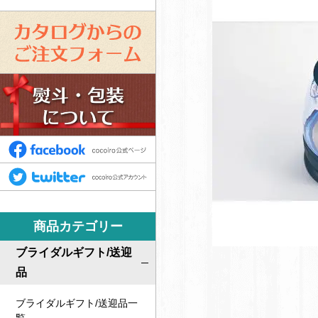
カ
タ
ロ
ス
グ
タ
か
ッ
ら
フ
F
の
募
a
ご
T
集
c
注
w
e
文
i
b
商品カテゴリー
フ
t
o
ォ
t
ブライダルギフト/送迎
o
ー
e
品
k
ム
r
ブライダルギフト/送迎品一
c
c