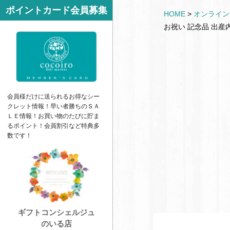
サ
ポイントカード会員募集
k
HOME
>
オンライン
イ
e
お祝い 記念品 出産
ド
t
バ
ー
会員様だけに送られるお得なシー
クレット情報！早い者勝ちの
ＳＡ
ＬＥ
情報！お買い物のたびに貯ま
るポイント！会員割引など特典多
数です！
ギフトコンシェルジュ
のいる店