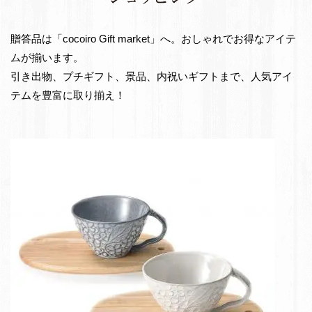
e
出
t
物・
贈答品は「cocoiro Gift market」へ。おしゃれでお得なアイテ
お
ムが揃います。
返
引き出物、プチギフト、景品、内祝いギフトまで、人気アイ
し
テムを豊富に取り揃え！