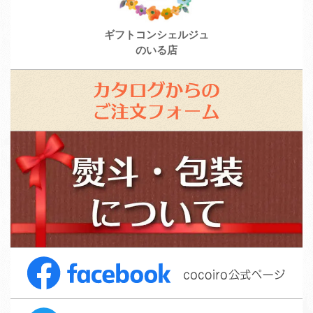
ギフトコンシェルジュ
のいる店
カ
タ
ロ
ス
グ
タ
か
ッ
ら
フ
の
募
ご
集
注
F
文
a
フ
c
ォ
T