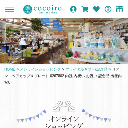
内
メ
メ
オ
ロ
カ
お
ガ
容
イ
c
ニ
ン
グ
ー
気
イ
ま
ン
ュ
o
ラ
イ
ト
に
ド
ー
で
ナ
イ
ン
入
c
を
ン
り
ス
ビ
o
開
シ
キ
ゲ
閉
i
ョ
ッ
ー
r
ッ
プ
シ
o
プ
HOME
>
オンラインショッピング
>
ブライダルギフト/記念品
>
リア
す
ョ
G
ン ペアカップ＆プレート 0267802 内祝 内祝い お祝い 記念品 出産内
る
ン
i
祝い
f
t
m
仏
a
事
r
引
k
き