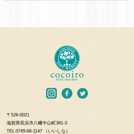
応
A
援
N
団
A
加
B
盟
E
店
T
c
O
o
H
c
K
o
I
i
C
r
I
F
T
O.
o
n
a
w
L
G
s
c
i
T
i
〒526-0021
t
e
t
D
f
滋賀県長浜市八幡中山町381-3
a
b
t
t
TEL
0749-68-1147
（いいしな）
g
o
e