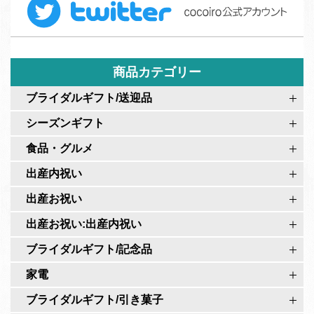
e
ー
w
b
ム
i
o
t
o
t
商品カテゴリー
k
e
c
ブライダルギフト/送迎品
r
o
シーズンギフト
c
c
o
食品・グルメ
o
c
i
出産内祝い
o
r
出産お祝い
i
o
r
出産お祝い:出産内祝い
公
o
式
ブライダルギフト/記念品
公
ペ
家電
式
ー
ア
ブライダルギフト/引き菓子
ジ