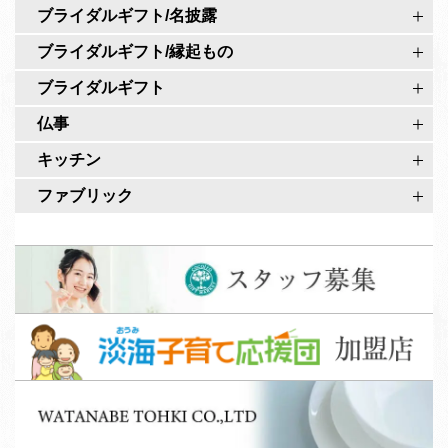
カ
ブライダルギフト/名披露
ウ
ブライダルギフト/縁起もの
ン
ト
ブライダルギフト
仏事
キッチン
ファブリック
ス
タ
ッ
淡
フ
海
募
子
集
W
育
A
て
T