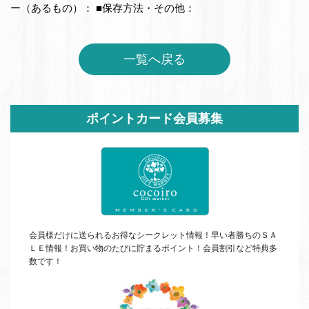
ー（あるもの）： ■保存方法・その他：
一覧へ戻る
サ
ポイントカード会員募集
イ
ド
バ
ー
会員様だけに送られるお得なシークレット情報！早い者勝ちの
ＳＡ
ＬＥ
情報！お買い物のたびに貯まるポイント！会員割引など特典多
数です！