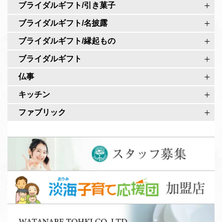
ア
ブライダルギフト/引き菓子
ジ
カ
ブライダルギフト/名披露
ウ
ブライダルギフト/縁起もの
ン
ト
ブライダルギフト
仏事
キッチン
ファブリック
ス
タ
ッ
淡
フ
海
募
子
集
W
育