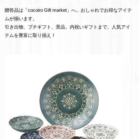
e
物・
贈答品は「cocoiro Gift market」へ。おしゃれでお得なアイテ
t
お
ムが揃います。
返
引き出物、プチギフト、景品、内祝いギフトまで、人気アイ
し
テムを豊富に取り揃え！