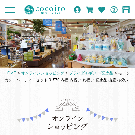
内
メ
メ
オ
ロ
カ
お
ガ
容
イ
c
ニ
ン
グ
ー
気
イ
ま
ン
ュ
o
ラ
イ
ト
に
ド
ー
で
ナ
イ
ン
入
c
を
ン
り
ス
ビ
o
開
シ
キ
ゲ
閉
i
ョ
ッ
ー
r
ッ
プ
シ
o
プ
HOME
>
オンラインショッピング
>
ブライダルギフト/記念品
>
モロッ
す
ョ
G
カン パーティーセット 01576 内祝 内祝い お祝い 記念品 出産内祝い
る
ン
i
f
t
仏
m
事
a
引
r
き
k
出