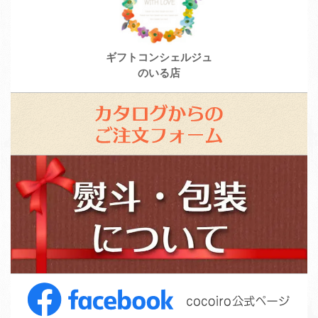
ギフトコンシェルジュ
のいる店
カ
タ
ロ
ス
グ
タ
か
ッ
ら
フ
の
募
ご
集
注
F
文
a
フ