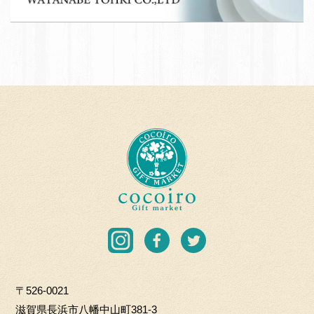
A
て
T
応
A
援
N
団
A
加
B
盟
E
店
T
c
O
o
H
c
K
o
I
i
C
r
I
F
T
O.
o
n
a
w
L
G
s
c
i
T
i
〒526-0021
t
e
t
D
f
滋賀県長浜市八幡中山町381-3
a
b
t