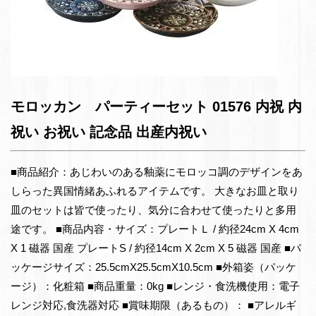
モロッカン パーティーセット 01576 内祝 内
祝い お祝い 記念品 出産内祝い
■商品紹介：あじわいのある釉薬にモロッコ調のデザインをあ
しらった異国情緒あふれるアイテムです。 大きなお皿と取り
皿のセットは皆で使ったり、気分に合わせて使ったりと多用
途です。 ■商品内容・サイズ：プレートＬ / 約径24cm X 4cm
X 1 磁器 国産 プレートS / 約径14cm X 2cm X 5 磁器 国産 ■パ
ッケージサイズ：25.5cmX25.5cmX10.5cm ■外箱姿（パッケ
ージ）：化粧箱 ■商品重量：0kg ■レンジ・食洗機使用：電子
レンジ対応,食洗器対応 ■賞味期限（あるもの）： ■アレルギ