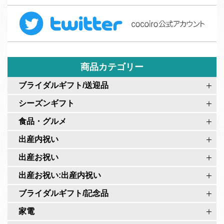
c
ォ
T
e
ー
w
b
ム
i
o
t
o
t
商品カテゴリー
k
e
c
ブライダルギフト/送迎品
r
o
シーズンギフト
c
c
o
食品・グルメ
o
c
i
出産内祝い
o
r
出産お祝い
i
o
r
出産お祝い:出産内祝い
公
o
式
ブライダルギフト/記念品
公
ペ
家電
式
ー