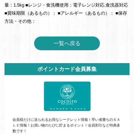
量：1.5kg ■レンジ・食洗機使用：電子レンジ対応,食洗器対応
■賞味期限（あるもの）： ■アレルギー（あるもの）： ■保存
方法・その他：
一覧へ戻る
サ
ポイントカード会員募集
イ
ド
バ
ー
会員様だけに送られるお得なシークレット情報！早い者勝ちの
ＳＡ
ＬＥ
情報！お買い物のたびに貯まるポイント！会員割引など特典多
数です！