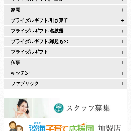
公
ペ
家電
式
ー
ア
ブライダルギフト/引き菓子
ジ
カ
ブライダルギフト/名披露
ウ
ブライダルギフト/縁起もの
ン
ト
ブライダルギフト
仏事
キッチン
ファブリック
ス
タ
ッ
淡
フ
海