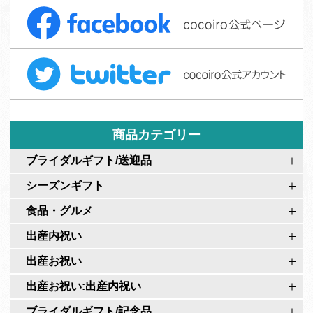
F
文
a
フ
c
ォ
T
e
ー
w
b
ム
i
o
t
o
t
商品カテゴリー
k
e
c
ブライダルギフト/送迎品
r
o
シーズンギフト
c
c
o
食品・グルメ
o
c
i
出産内祝い
o
r
出産お祝い
i
o
r
出産お祝い:出産内祝い
公
o
式
ブライダルギフト/記念品