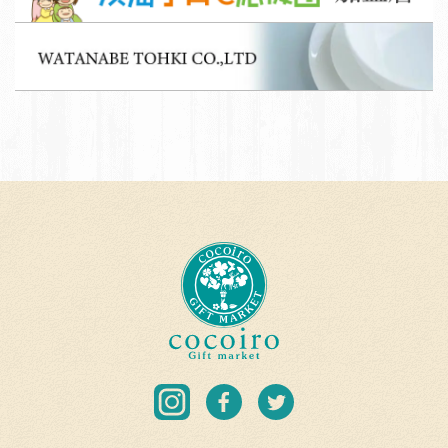
募
子
集
W
育
A
て
T
応
A
援
N
団
A
加
B
盟
E
店
T
c
O
o
H
c
K
o
I
i
C
r
I
F
T
O.
o
n
a
w
L
G