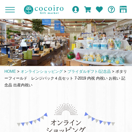
内
メ
メ
オ
ロ
カ
お
ガ
容
イ
c
ニ
ン
グ
ー
気
イ
ま
ン
ュ
o
ラ
イ
ト
に
ド
ー
で
ナ
イ
ン
入
c
を
ン
り
ス
ビ
o
開
シ
キ
ゲ
閉
i
ョ
ッ
ー
r
ッ
プ
シ
o
プ
HOME
>
オンラインショッピング
>
ブライダルギフト/記念品
>
ポタリ
す
ョ
G
ーフィールド レンジパック４点セット 7-2019 内祝 内祝い お祝い 記
る
ン
i
念品 出産内祝い
f
t
m
仏
a
事
r
引
k
き