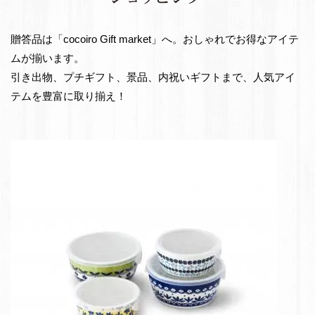
e
出
t
物・
贈答品は「cocoiro Gift market」へ。おしゃれでお得なアイテ
お
ムが揃います。
返
引き出物、プチギフト、景品、内祝いギフトまで、人気アイ
し
テムを豊富に取り揃え！