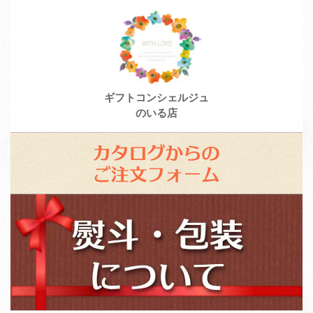
ギフトコンシェルジュ
のいる店
カ
タ
ロ
ス
グ
タ
か
ッ
ら
フ
の
募
ご
集
注