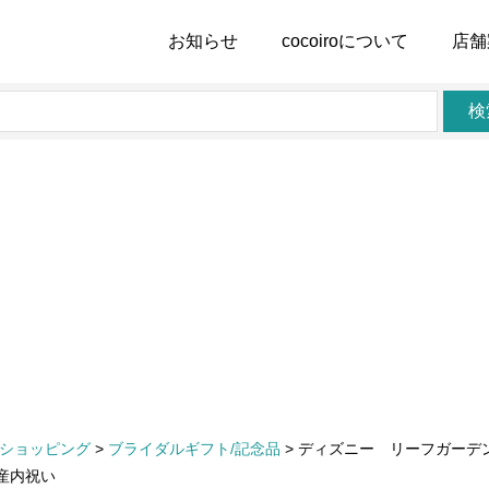
お知らせ
cocoiro
について
店舗
検
ショッピング
>
ブライダルギフト/記念品
>
ディズニー リーフガーデン 
出産内祝い