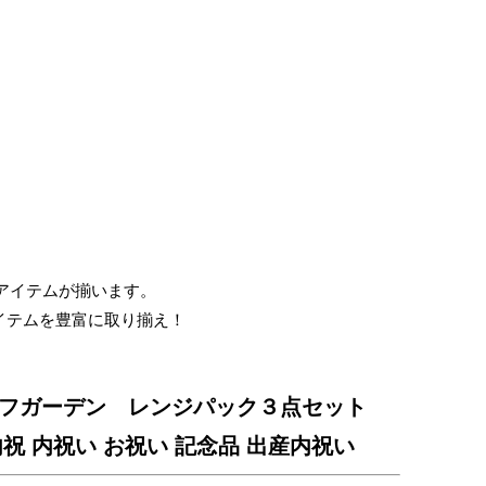
仏
事
引
き
出
物・
お
お得なアイテムが揃います。
返
イテムを豊富に取り揃え！
し
フガーデン レンジパック３点セット
2 内祝 内祝い お祝い 記念品 出産内祝い