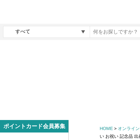
内
メ
容
イ
ま
ン
c
で
ナ
o
ス
ビ
c
キ
ゲ
o
ッ
ー
i
プ
シ
r
す
ョ
o
る
ン
G
i
f
t
m
サ
ポイントカード会員募集
HOME
>
オンライン
a
イ
い お祝い 記念品 
r