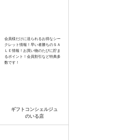
ド
k
バ
e
ー
t
会員様だけに送られるお得なシー
クレット情報！早い者勝ちの
ＳＡ
ＬＥ
情報！お買い物のたびに貯ま
るポイント！会員割引など特典多
数です！
ギフトコンシェルジュ
のいる店
カ