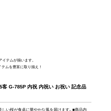
仏
事
引
き
出
物・
お
お得なアイテムが揃います。
返
イテムを豊富に取り揃え！
し
 G-785P 内祝 内祝い お祝い 記念品
美しい桜が食卓に華やかな風を届けます｡ ■商品内