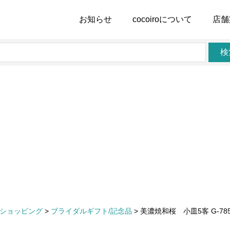
お知らせ
cocoiro
について
店舗
検
ショッピング
>
ブライダルギフト/記念品
>
美濃焼和桜 小皿5客 G-78