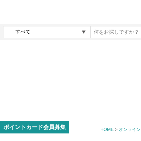
内
メ
容
イ
ま
ン
c
で
ナ
o
ス
ビ
c
キ
ゲ
o
ッ
ー
i
プ
シ
r
す
ョ
o
る
ン
G
i
f
t
m
サ
ポイントカード会員募集
HOME
>
オンライン
a
イ
r