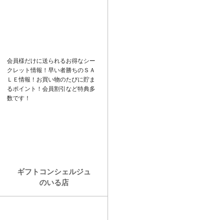
ド
k
バ
e
ー
t
会員様だけに送られるお得なシー
クレット情報！早い者勝ちの
ＳＡ
ＬＥ
情報！お買い物のたびに貯ま
るポイント！会員割引など特典多
数です！
ギフトコンシェルジュ
のいる店
カ