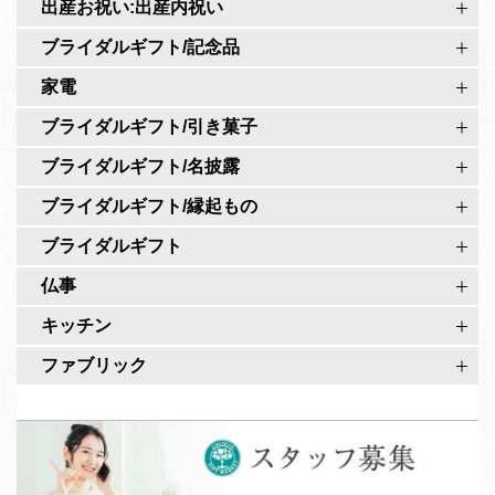
r
出産お祝い:出産内祝い
公
o
式
ブライダルギフト/記念品
公
ペ
家電
式
ー
ア
ブライダルギフト/引き菓子
ジ
カ
ブライダルギフト/名披露
ウ
ブライダルギフト/縁起もの
ン
ト
ブライダルギフト
仏事
キッチン
ファブリック
ス
タ
ッ