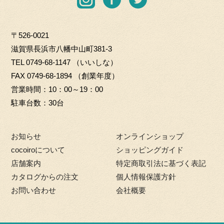
O.
o
n
a
w
L
G
s
c
i
T
i
〒526-0021
t
e
t
D
f
滋賀県長浜市八幡中山町381-3
a
b
t
t
TEL
0749-68-1147
（いいしな）
g
o
e
m
FAX 0749-68-1894 （創業年度）
r
o
r
a
営業時間
10：00～19：00
a
k
r
駐車台数
30台
m
k
e
お知らせ
オンラインショップ
t
cocoiroについて
ショッピングガイド
店舗案内
特定商取引法に基づく表記
カタログからの注文
個人情報保護方針
お問い合わせ
会社概要