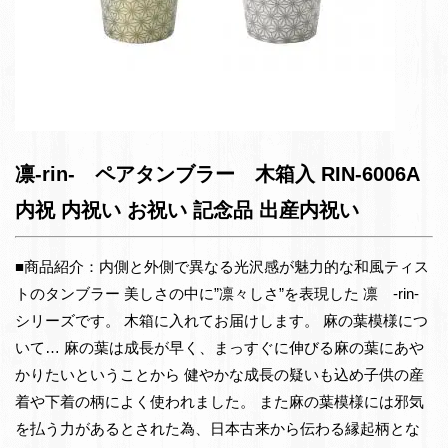
凛-rin- ペアタンブラー 木箱入 RIN-6006A
内祝 内祝い お祝い 記念品 出産内祝い
■商品紹介：内側と外側で異なる光沢感が魅力的な和風ティス
トのタンブラー 美しさの中に”凛々しさ”を表現した 凛 -rin-
シリーズです。 木箱に入れてお届けします。 麻の葉模様につ
いて… 麻の葉は成長が早く、まっすぐに伸びる麻の葉にあや
かりたいということから 健やかな成長の疑いも込め子供の産
着や下着の柄によく使われました。 また麻の葉模様には邪気
を払う力があるとされた為、日本古来から伝わる縁起柄とな