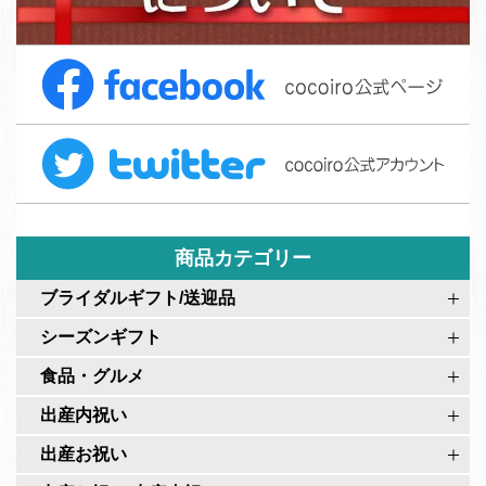
ご
集
注
F
文
a
フ
c
ォ
T
e
ー
w
b
ム
i
o
t
o
t
商品カテゴリー
k
e
c
ブライダルギフト/送迎品
r
o
シーズンギフト
c
c
o
食品・グルメ
o
c
i
出産内祝い
o
r
出産お祝い
i
o