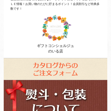
ＬＥ
情報！お買い物のたびに貯まるポイント！会員割引など特典多
数です！
ギフトコンシェルジュ
のいる店
カ
タ
ロ
ス
グ
タ
か
ッ
ら
フ
の
募