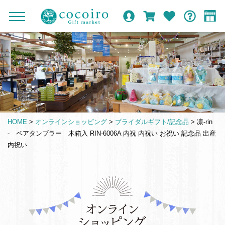
内
メ
メ
オ
ロ
カ
お
ガ
容
イ
c
ニ
ン
グ
ー
気
イ
ま
ン
ュ
o
ラ
イ
ト
に
ド
ー
で
ナ
イ
ン
入
c
を
ン
り
ス
ビ
o
開
シ
キ
ゲ
閉
i
ョ
ッ
ー
r
ッ
プ
シ
o
プ
HOME
>
オンラインショッピング
>
ブライダルギフト/記念品
>
凛-rin
す
ョ
G
- ペアタンブラー 木箱入 RIN-6006A 内祝 内祝い お祝い 記念品 出産
る
ン
i
内祝い
f
t
m
仏
a
事
r
引
k
き