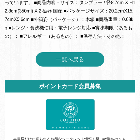
っています。 ■商品内容・サイズ：タンブラー / 径8.7cm X H1
2.8cm(350ml) X 2 磁器 国産 ■パッケージサイズ：20.2cmX15.
7cmX9.6cm ■外箱姿（パッケージ）：木箱 ■商品重量：0.68k
g ■レンジ・食洗機使用：電子レンジ対応 ■賞味期限（あるも
の）： ■アレルギー（あるもの）： ■保存方法・その他：
一覧へ戻る
サ
ポイントカード会員募集
イ
ド
バ
ー
会員様だけに送られるお得なシークレット情報！早い者勝ちの
ＳＡ