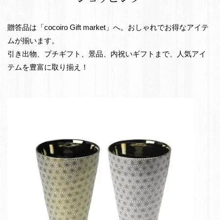
e
出
t
物・
贈答品は「cocoiro Gift market」へ。おしゃれでお得なアイテ
お
ムが揃います。
返
引き出物、プチギフト、景品、内祝いギフトまで、人気アイ
し
テムを豊富に取り揃え！