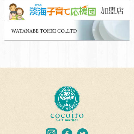
淡
フ
海
募
子
集
W
育
A
て
T
応
A
援
N
団
A
加
B
盟
E
店
T
c
O
o
H
c
K
o
I
i
C
r
I
F
T