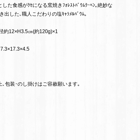
た食感がｸｾになる窯焼きﾌｫﾚｽﾄﾊﾞｳﾑｸｰﾍﾝ｡絶妙な
した､職人こだわりの塩ｷｬﾗﾒﾙﾊﾞｳﾑ｡
径約12×H3.5㎝(約120g)×1
×17.3×4.5
上､包装･のし掛けはご容赦願います｡