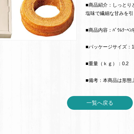
■商品紹介：しっとりとし
塩味で繊細な甘みを引き出
■商品内容：ﾊﾞｳﾑｸｰﾍﾝ/
■パッケージサイズ：17.3
■重量（ｋｇ）：0.2
■備考：本商品は形態
一覧へ戻る