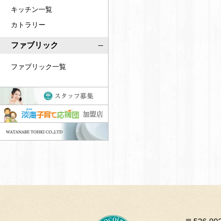
キッチン一覧
カトラリー
ファブリック
ファブリック一覧
ス
タ
淡
ッ
海
W
フ
子
A
募
育
T
集
て
A
応
N
援
A
団
B