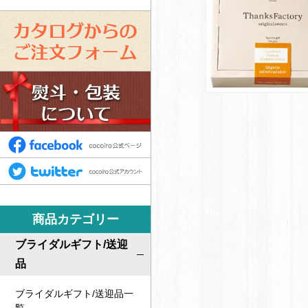
カ
タ
ロ
ス
グ
タ
か
ッ
ら
フ
F
の
募
a
ご
T
集
c
注
w
e
文
i
b
商品カテゴリー
フ
t
o
ォ
t
ブライダルギフト/送迎
o
ー
e
品
k
ム
r
ブライダルギフト/送迎品一
c
c