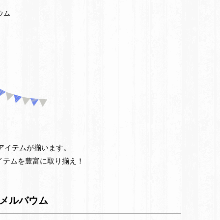
ウム
仏
事
引
き
出
物・
お
お得なアイテムが揃います。
イテムを豊富に取り揃え！
返
し
メルバウム