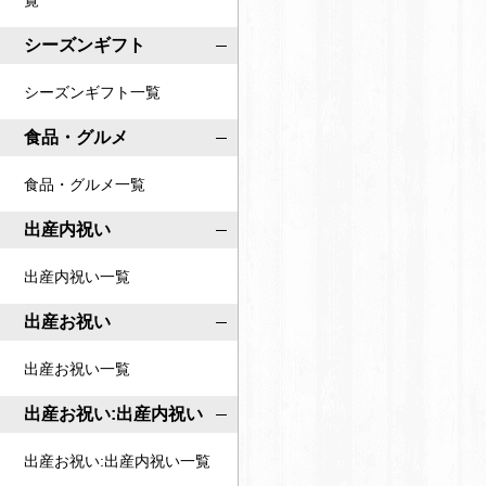
覧
o
o
c
シーズンギフト
c
o
o
シーズンギフト一覧
i
i
r
食品・グルメ
r
o
o
食品・グルメ一覧
公
公
式
出産内祝い
式
ペ
ア
出産内祝い一覧
ー
カ
ジ
出産お祝い
ウ
ン
出産お祝い一覧
ト
出産お祝い:出産内祝い
出産お祝い:出産内祝い一覧