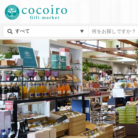
内
メ
容
イ
ま
ン
c
で
ナ
o
ス
ビ
c
キ
ゲ
o
ッ
ー
i
プ
シ
r
す
ョ
o
る
ン
G
i
f
t
m
a
r