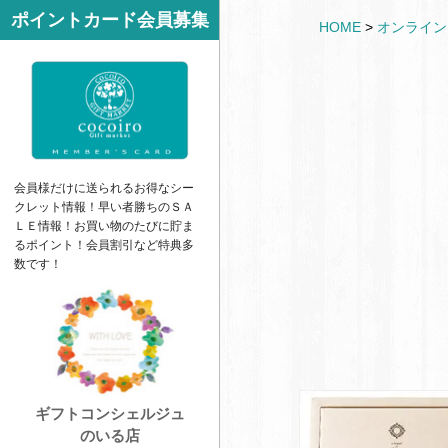
サ
ポイントカード会員募集
k
HOME
>
オンライン
イ
e
ド
t
バ
ー
会員様だけに送られるお得なシー
クレット情報！早い者勝ちの
ＳＡ
ＬＥ
情報！お買い物のたびに貯ま
るポイント！会員割引など特典多
数です！
ギフトコンシェルジュ
のいる店