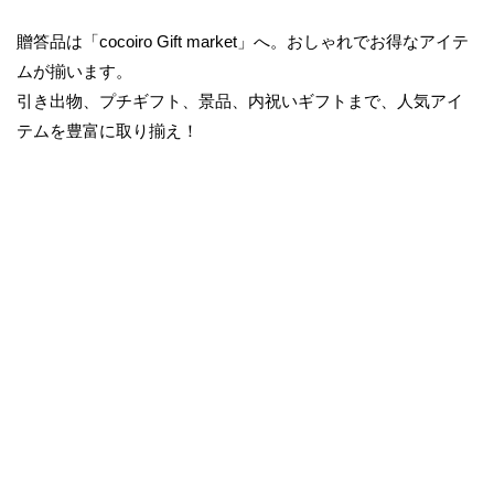
e
物・
贈答品は「cocoiro Gift market」へ。おしゃれでお得なアイテ
t
お
ムが揃います。
返
引き出物、プチギフト、景品、内祝いギフトまで、人気アイ
し
テムを豊富に取り揃え！