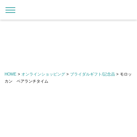
内
メ
メ
ロ
カ
お
ガ
オ
容
イ
c
ニ
グ
ー
気
イ
ン
ま
ン
ュ
o
イ
ト
に
ド
ラ
ー
で
ナ
ン
入
イ
c
を
り
ン
ス
ビ
o
開
シ
キ
ゲ
閉
i
ョ
ッ
ー
r
ッ
プ
シ
o
プ
HOME
>
オンラインショッピング
>
ブライダルギフト/記念品
>
モロッ
す
ョ
G
カン ペアランチタイム
る
ン
i
f
t
仏
m
事
a
引
r
き
k
出