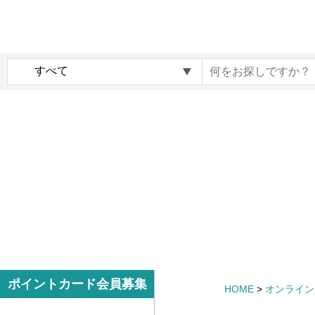
内
メ
容
イ
ま
ン
c
で
ナ
o
ス
ビ
c
キ
ゲ
o
ッ
ー
i
プ
シ
r
す
ョ
o
る
ン
G
i
f
t
m
サ
ポイントカード会員募集
HOME
>
オンライン
a
イ
r