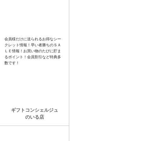
ド
k
バ
e
ー
t
会員様だけに送られるお得なシー
クレット情報！早い者勝ちの
ＳＡ
ＬＥ
情報！お買い物のたびに貯ま
るポイント！会員割引など特典多
数です！
ギフトコンシェルジュ
のいる店
カ