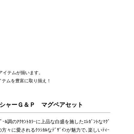
仏
事
引
き
出
物・
お
お得なアイテムが揃います。
返
イテムを豊富に取り揃え！
し
シャーＧ＆Ｐ マグペアセット
ﾟｰﾙ調のｱｸｾﾝﾄｶﾗｰに上品な白盛を施したｴﾚｶﾞﾝﾄなﾏｸﾞ
方々に愛されるｸﾗｼｶﾙなﾃﾞｻﾞｲﾝが魅力で､楽しいﾃｨｰ