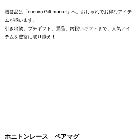
e
物・
贈答品は「cocoiro Gift market」へ。おしゃれでお得なアイテ
t
お
ムが揃います。
返
引き出物、プチギフト、景品、内祝いギフトまで、人気アイ
し
テムを豊富に取り揃え！
ホニトンレース ペアマグ