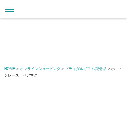
内
メ
メ
ロ
カ
お
ガ
オ
容
イ
c
ニ
グ
ー
気
イ
ン
ま
ン
ュ
o
イ
ト
に
ド
ラ
ー
で
ナ
ン
入
イ
c
を
り
ン
ス
ビ
o
開
シ
キ
ゲ
閉
i
ョ
ッ
ー
r
ッ
プ
シ
o
プ
HOME
>
オンラインショッピング
>
ブライダルギフト/記念品
>
ホニト
す
ョ
G
ンレース ペアマグ
る
ン
i
f
t
仏
m
事
a
引
r
き
k
出