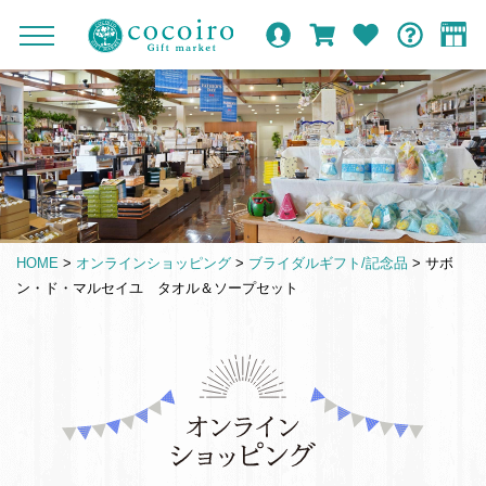
内
メ
メ
オ
ロ
カ
お
ガ
容
イ
c
ニ
ン
グ
ー
気
イ
ま
ン
ュ
o
ラ
イ
ト
に
ド
ー
で
ナ
イ
ン
入
c
を
ン
り
ス
ビ
o
開
シ
キ
ゲ
閉
i
ョ
ッ
ー
r
ッ
プ
シ
o
プ
HOME
>
オンラインショッピング
>
ブライダルギフト/記念品
>
サボ
す
ョ
G
ン・ド・マルセイユ タオル＆ソープセット
る
ン
i
f
t
仏
m
事
a
引
r
き
k
出