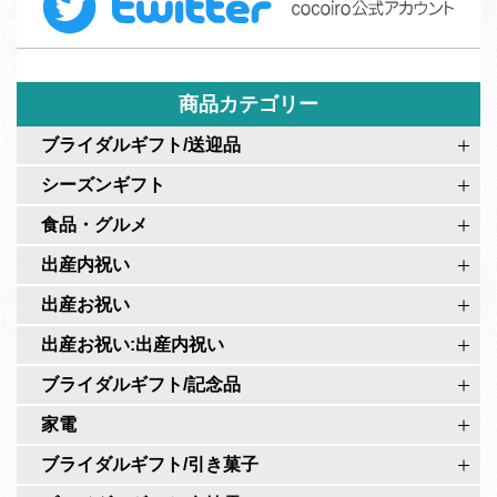
w
b
ム
i
o
t
o
t
商品カテゴリー
k
e
c
ブライダルギフト/送迎品
r
o
シーズンギフト
c
c
o
食品・グルメ
o
c
i
出産内祝い
o
r
出産お祝い
i
o
r
出産お祝い:出産内祝い
公
o
式
ブライダルギフト/記念品
公
ペ
家電
式
ー
ア
ブライダルギフト/引き菓子
ジ
カ