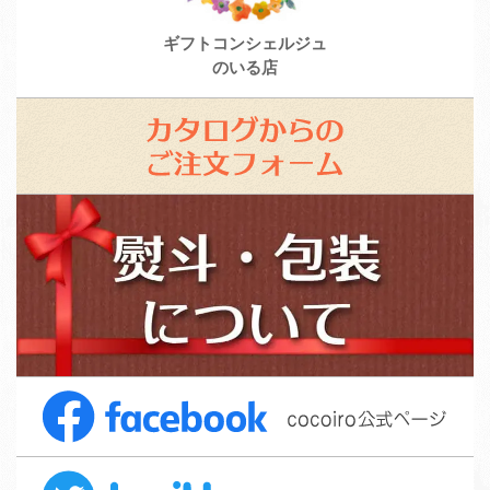
ギフトコンシェルジュ
のいる店
カ
タ
ロ
ス
グ
タ
か
ッ
ら
フ
の
募
ご
集
注
F
文
a
フ
c
ォ
T
e
ー