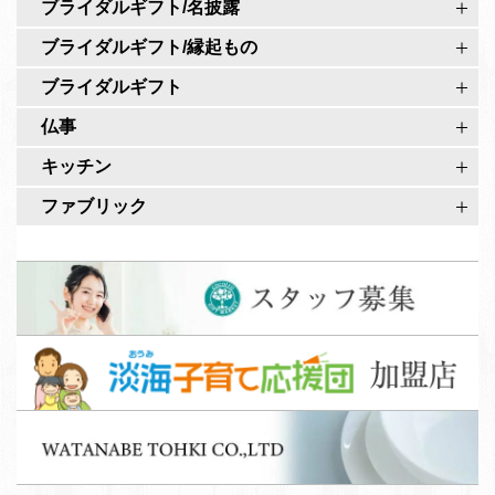
ブライダルギフト/名披露
ウ
ブライダルギフト/縁起もの
ン
ト
ブライダルギフト
仏事
キッチン
ファブリック
ス
タ
ッ
淡
フ
海
募
子
集
W
育
A
て
T