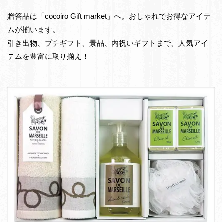
e
物・
贈答品は「cocoiro Gift market」へ。おしゃれでお得なアイテ
t
お
ムが揃います。
返
引き出物、プチギフト、景品、内祝いギフトまで、人気アイ
し
テムを豊富に取り揃え！