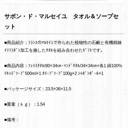
サボン・ド・マルセイユ タオル＆ソープセ
ット
■商品紹介：ﾌﾗﾝｽのﾏﾙｾｲﾕで作られた植物性の石鹸と有機精錬
ｲｿﾌﾗﾎﾞﾝ加工を施したﾀｵﾙを組み合わせたｷﾞﾌﾄです｡
■商品内容：ﾌｪｲｽﾀｵﾙ/80×34㎝･ﾊﾝﾄﾞﾀｵﾙ/34×34㎝×各1 綿100%
ﾘｷｯﾄﾞｿｰﾌﾟ500ml×1 ｵﾘｰﾌﾞｿｰﾌﾟ100g×2 ｼｬﾎﾞﾝﾎﾞｰﾙ×1
■パッケージサイズ：23.5×36×11.5
■重量（ｋｇ）：1.54
■備考：