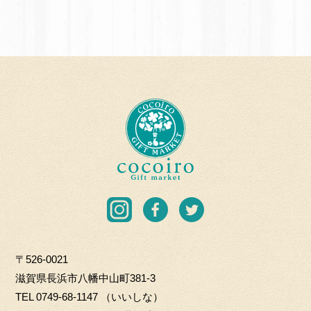
応
A
援
N
団
A
加
B
盟
E
店
T
c
O
o
H
c
K
o
I
i
C
r
I
F
T
O.
o
n
a
w
L
G
s
c
i
T
i
〒526-0021
t
e
t
D
f
滋賀県長浜市八幡中山町381-3
a
b
t
t
TEL
0749-68-1147
（いいしな）
g
o
e