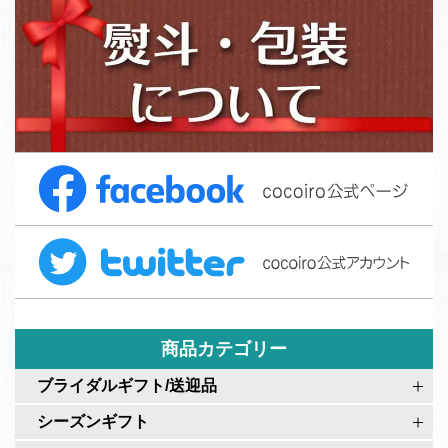
グ
タ
か
ッ
ら
フ
の
募
ご
集
注
F
文
a
フ
c
ォ
T
e
ー
w
b
ム
i
o
t
o
t
商品カテゴリー
k
e
c
ブライダルギフト/送迎品
r
o
シーズンギフト
c
c