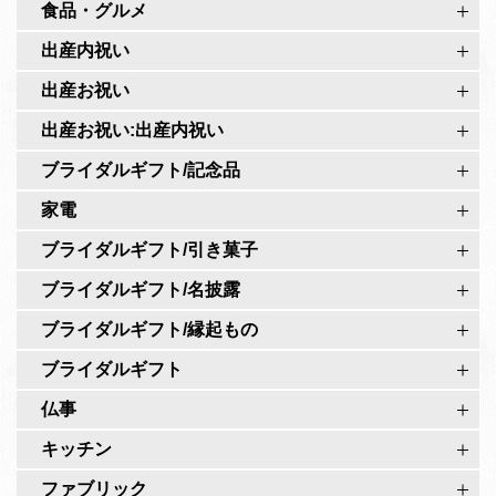
o
食品・グルメ
o
c
i
出産内祝い
o
r
出産お祝い
i
o
r
出産お祝い:出産内祝い
公
o
式
ブライダルギフト/記念品
公
ペ
家電
式
ー
ア
ブライダルギフト/引き菓子
ジ
カ
ブライダルギフト/名披露
ウ
ブライダルギフト/縁起もの
ン
ト
ブライダルギフト
仏事
キッチン
ファブリック