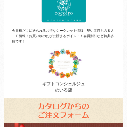
バ
ー
会員様だけに送られるお得なシークレット情報！早い者勝ちの
ＳＡ
ＬＥ
情報！お買い物のたびに貯まるポイント！会員割引など特典多
数です！
ギフトコンシェルジュ
のいる店
カ
タ
ロ
ス