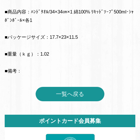
■商品内容：ﾊﾝﾄﾞﾀｵﾙ/34×34㎝×1 綿100% ﾘｷｯﾄﾞｿｰﾌﾟ500ml･ｼｬ
ﾎﾞﾝﾎﾞｰﾙ×各1
■パッケージサイズ：17.7×23×11.5
■重量（ｋｇ）：1.02
■備考：
一覧へ戻る
サ
ポイントカード会員募集
イ
ド