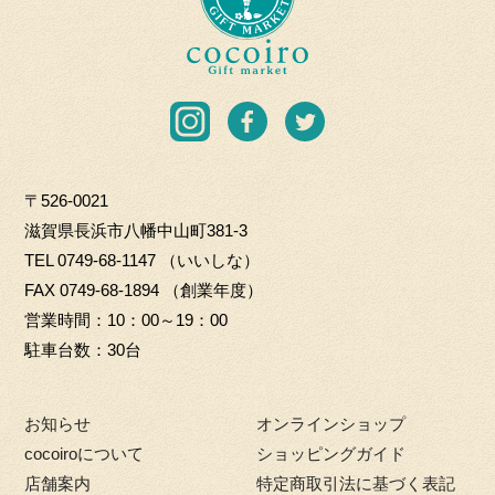
H
c
K
o
I
i
C
r
I
F
T
O.
o
n
a
w
L
G
s
c
i
T
i
〒526-0021
t
e
t
D
f
滋賀県長浜市八幡中山町381-3
a
b
t
t
TEL
0749-68-1147
（いいしな）
g
o
e
m
FAX 0749-68-1894 （創業年度）
r
o
r
a
営業時間
10：00～19：00
a
k
r
駐車台数
30台
m
k
e
お知らせ
オンラインショップ
t
cocoiroについて
ショッピングガイド
店舗案内
特定商取引法に基づく表記