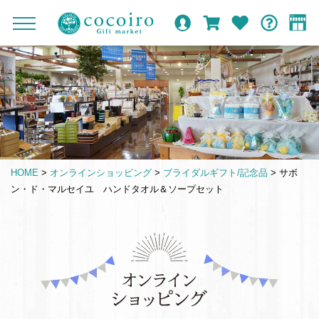
内
メ
メ
オ
ロ
カ
お
ガ
容
イ
c
ニ
ン
グ
ー
気
イ
ま
ン
ュ
o
ラ
イ
ト
に
ド
ー
で
ナ
イ
ン
入
c
を
ン
り
ス
ビ
o
開
シ
キ
ゲ
閉
i
ョ
ッ
ー
r
ッ
プ
シ
o
プ
HOME
>
オンラインショッピング
>
ブライダルギフト/記念品
>
サボ
す
ョ
G
ン・ド・マルセイユ ハンドタオル＆ソープセット
る
ン
i
f
t
仏
m
事
a
引
r
き
k
出