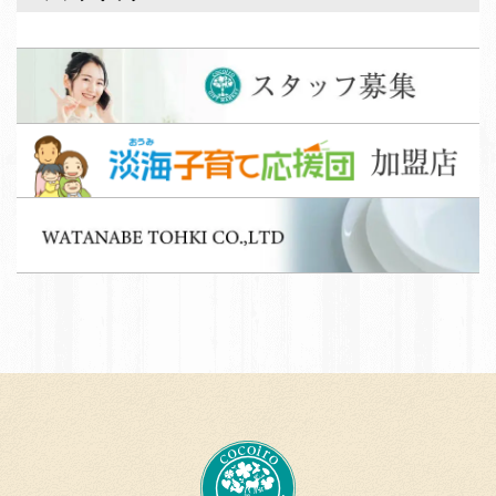
ス
タ
ッ
淡
フ
海
募
子
集
W
育
A
て
T
応
A
援
N
団
A
加
B
盟
E
店
T
c
O
o