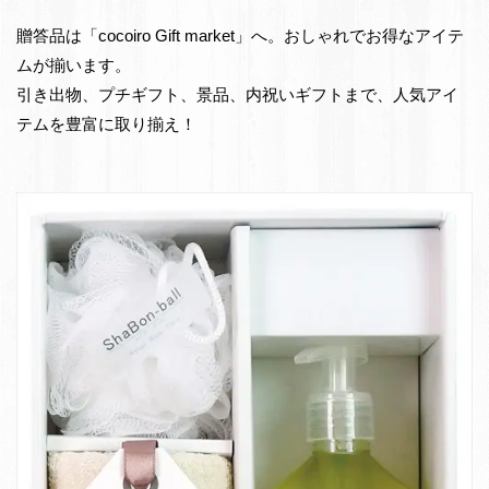
e
物・
贈答品は「cocoiro Gift market」へ。おしゃれでお得なアイテ
t
お
ムが揃います。
返
引き出物、プチギフト、景品、内祝いギフトまで、人気アイ
し
テムを豊富に取り揃え！