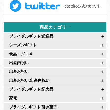
T
e
ー
w
b
ム
i
o
t
o
t
商品カテゴリー
k
e
c
ブライダルギフト/送迎品
r
o
シーズンギフト
c
c
o
食品・グルメ
o
c
i
出産内祝い
o
r
出産お祝い
i
o
r
出産お祝い:出産内祝い
公
o
式
ブライダルギフト/記念品
公
ペ
家電
式
ー
ア
ブライダルギフト/引き菓子
ジ