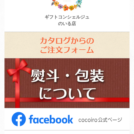
ギフトコンシェルジュ
のいる店
カ
タ
ロ
ス
グ
タ
か
ッ
ら
フ
の
募
ご
集
注
F
文
a
フ
c
ォ