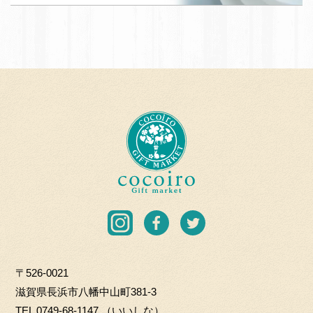
T
応
A
援
N
団
A
加
B
盟
E
店
T
c
O
o
H
c
K
o
I
i
C
r
I
F
T
O.
o
n
a
w
L
G
s
c
i
T
i
〒526-0021
t
e
t
D
f
滋賀県長浜市八幡中山町381-3
a
b
t
t
TEL
0749-68-1147
（いいしな）