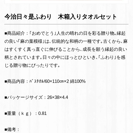
今治日々是ふわり 木箱入りタオルセット
■商品紹介：｢おめでとう｣人生の晴れの日を彩る贈り物｡縁起
の良い｢麻の葉模様｣は､伝統的な和柄の一種です｡古くから､麻
はすくすく真っ直ぐに伸びることから､成長を願う縁起の良い
柄とされています｡日々の中にほっとひといき､｢ふわり｣を感
じる贈り物にぴったりです｡
■商品内容：ﾊﾞｽﾀｵﾙ/60×110㎝×2 綿100%
■パッケージサイズ：26×38×4.4
■重量（ｋｇ）：0.81
■備考：