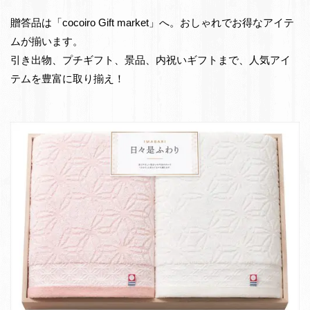
e
物・
贈答品は「cocoiro Gift market」へ。おしゃれでお得なアイテ
t
お
ムが揃います。
返
引き出物、プチギフト、景品、内祝いギフトまで、人気アイ
し
テムを豊富に取り揃え！