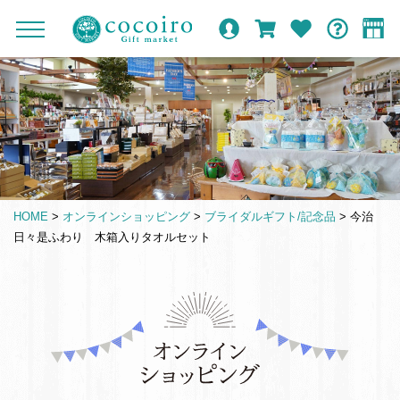
内
メ
メ
オ
ロ
カ
お
ガ
容
イ
c
ニ
ン
グ
ー
気
イ
ま
ン
ュ
o
ラ
イ
ト
に
ド
ー
で
ナ
イ
ン
入
c
を
ン
り
ス
ビ
o
開
シ
キ
ゲ
閉
i
ョ
ッ
ー
r
ッ
プ
シ
o
プ
HOME
>
オンラインショッピング
>
ブライダルギフト/記念品
>
今治
す
ョ
G
日々是ふわり 木箱入りタオルセット
る
ン
i
f
t
仏
m
事
a
引
r
き
k
出