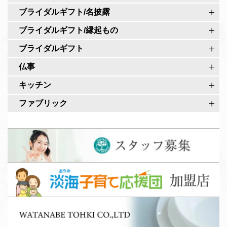
カ
ブライダルギフト/名披露
ウ
ブライダルギフト/縁起もの
ン
ト
ブライダルギフト
仏事
キッチン
ファブリック
ス
タ
ッ
淡
フ
海
募
子
集
W
育
A
て