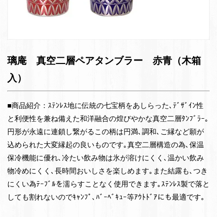
璃庵 真空二層ペアタンブラー 赤青（木箱
入）
■商品紹介：ｽﾃﾝﾚｽ地に伝統の七宝柄をあしらった､ﾃﾞｻﾞｲﾝ性
と利便性を兼ね備えた和洋融合の煌びやかな真空二層ﾀﾝﾌﾞﾗｰ｡
円形が永遠に連鎖し繋がるこの柄は円満､調和､ご縁など願が
込められた大変縁起の良いものです｡真空二層構造の為､保温
保冷機能に優れ､冷たい飲み物は氷が溶けにくく､温かい飲み
物冷めにくく､長時間おいしさを楽しめます｡また結露も､つき
にくい為ﾃｰﾌﾞﾙを濡らすことなく使用できます｡ｽﾃﾝﾚｽ製で落と
しても割れないのでｷｬﾝﾌﾟ､ﾊﾞｰﾍﾞｷｭｰ等ｱｳﾄﾄﾞｱにも最適です｡