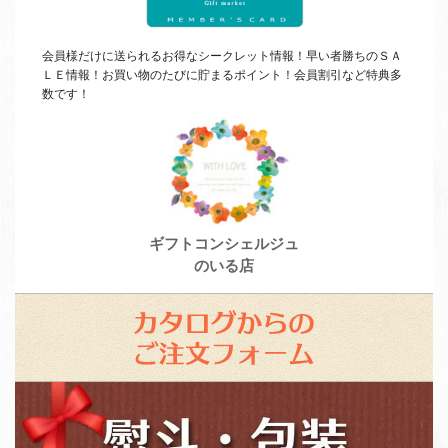
会員様だけに送られるお得なシークレット情報！早い者勝ちの
ＳＡ
ＬＥ
情報！お買い物のたびに貯まるポイント！会員割引など特典多
数です！
ギフトコンシェルジュ
のいる店
カ
タ
ロ
ス
グ
タ
か