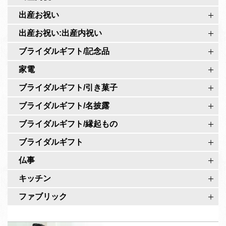
o
r
出産お祝い
i
o
r
出産お祝い:出産内祝い
公
o
式
ブライダルギフト/記念品
公
ペ
家電
式
ー
ア
ブライダルギフト/引き菓子
ジ
カ
ブライダルギフト/名披露
ウ
ブライダルギフト/縁起もの
ン
ト
ブライダルギフト
仏事
キッチン
ファブリック