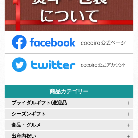
ッ
ら
フ
の
募
ご
集
注
F
文
a
フ
c
ォ
T
e
ー
w
b
ム
i
o
t
o
t
商品カテゴリー
k
e
c
ブライダルギフト/送迎品
r
o
シーズンギフト
c
c
o
食品・グルメ
o
c
i
出産内祝い