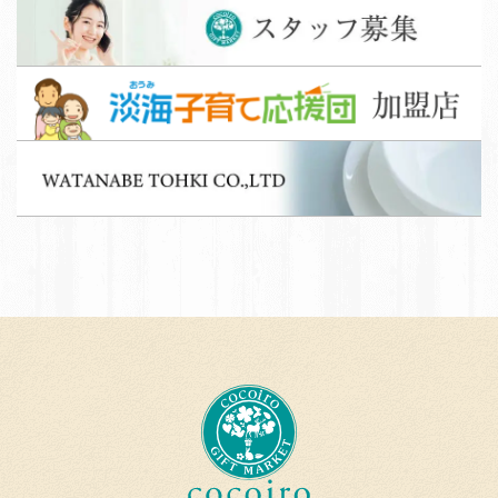
ス
タ
ッ
淡
フ
海
募
子
集
W
育
A
て
T
応
A
援
N
団
A
加
B
盟
E
店
T
c
O
o
H
c
K
o