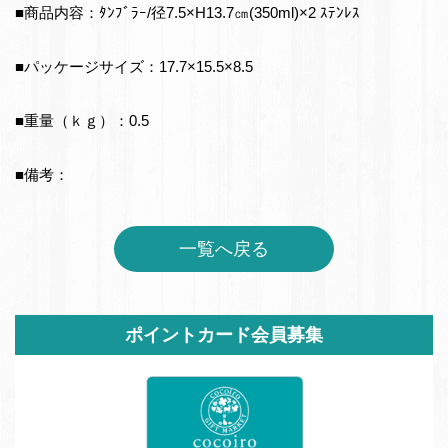
■商品内容：ﾀﾝﾌﾞﾗｰ/径7.5×H13.7㎝(350ml)×2 ｽﾃﾝﾚｽ
■パッケージサイズ：17.7×15.5×8.5
■重量（ｋｇ）：0.5
■備考：
一覧へ戻る
サ
ポイントカード会員募集
イ
ド
バ
ー