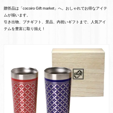
e
物・
贈答品は「cocoiro Gift market」へ。おしゃれでお得なアイテ
t
お
ムが揃います。
返
引き出物、プチギフト、景品、内祝いギフトまで、人気アイ
し
テムを豊富に取り揃え！