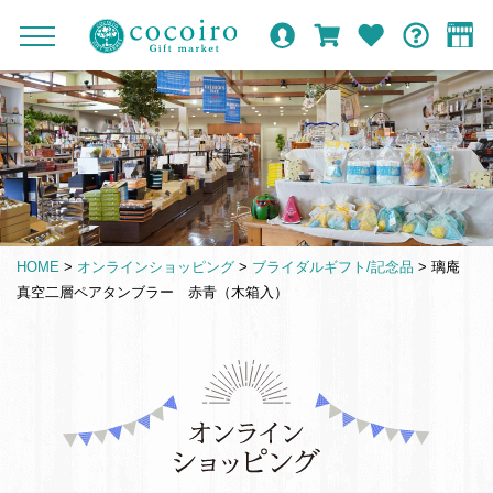
内
メ
メ
オ
ロ
カ
お
ガ
容
イ
c
ニ
ン
グ
ー
気
イ
ま
ン
ュ
o
ラ
イ
ト
に
ド
ー
で
ナ
イ
ン
入
c
を
ン
り
ス
ビ
o
開
シ
キ
ゲ
閉
i
ョ
ッ
ー
r
ッ
プ
シ
o
プ
HOME
>
オンラインショッピング
>
ブライダルギフト/記念品
>
璃庵
す
ョ
G
真空二層ペアタンブラー 赤青（木箱入）
る
ン
i
f
t
仏
m
事
a
引
r
き
k
出