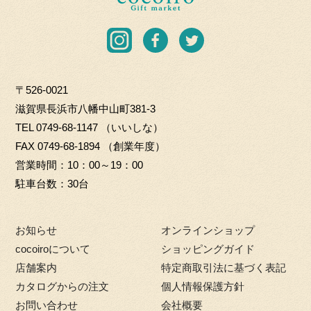
I
i
C
r
I
F
T
O.
o
n
a
w
L
G
s
c
i
T
i
〒526-0021
t
e
t
D
f
滋賀県長浜市八幡中山町381-3
a
b
t
t
TEL
0749-68-1147
（いいしな）
g
o
e
m
FAX 0749-68-1894 （創業年度）
r
o
r
a
営業時間
10：00～19：00
a
k
r
駐車台数
30台
m
k
e
お知らせ
オンラインショップ
t
cocoiroについて
ショッピングガイド
店舗案内
特定商取引法に基づく表記
カタログからの注文
個人情報保護方針
お問い合わせ
会社概要