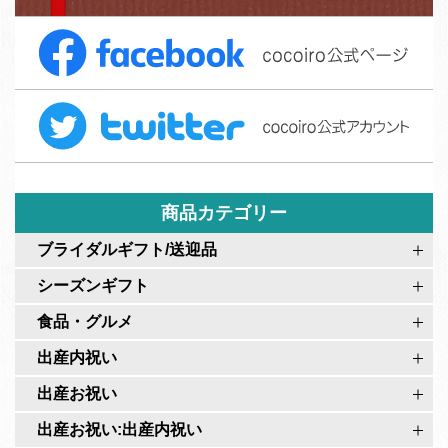
注
F
文
a
フ
c
ォ
T
e
ー
w
b
ム
i
o
t
o
t
商品カテゴリー
k
e
c
ブライダルギフト/送迎品
r
o
シーズンギフト
c
c
o
食品・グルメ
o
c
i
出産内祝い
o
r
出産お祝い
i
o
r
出産お祝い:出産内祝い
公