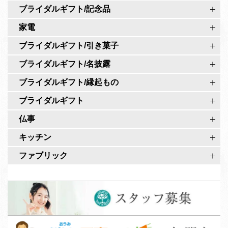
o
式
ブライダルギフト/記念品
公
ペ
家電
式
ー
ア
ブライダルギフト/引き菓子
ジ
カ
ブライダルギフト/名披露
ウ
ブライダルギフト/縁起もの
ン
ト
ブライダルギフト
仏事
キッチン
ファブリック
ス
タ
ッ
淡