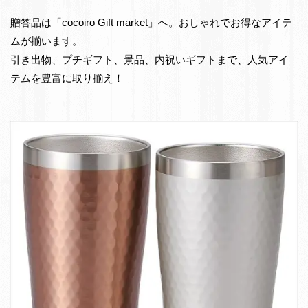
e
物・
贈答品は「cocoiro Gift market」へ。おしゃれでお得なアイテ
t
お
ムが揃います。
返
引き出物、プチギフト、景品、内祝いギフトまで、人気アイ
し
テムを豊富に取り揃え！