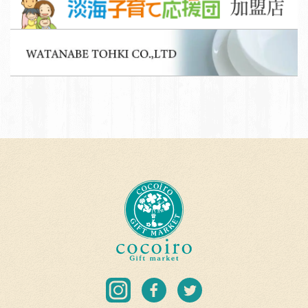
フ
海
募
子
集
W
育
A
て
T
応
A
援
N
団
A
加
B
盟
E
店
T
c
O
o
H
c
K
o
I
i
C
r
I
F
T
O.
o
n
a
w