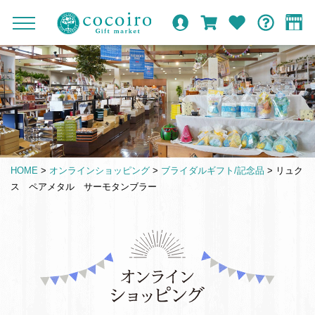
メ
内
メ
オ
ロ
カ
お
ガ
イ
容
c
ニ
ン
グ
ー
気
イ
ン
ま
ュ
o
ラ
イ
ト
に
ド
ー
ナ
で
イ
ン
入
c
を
ン
り
ビ
ス
o
開
シ
ゲ
キ
閉
i
ョ
ー
ッ
r
ッ
シ
プ
o
プ
HOME
>
オンラインショッピング
>
ブライダルギフト/記念品
>
リュク
ョ
す
G
ス ペアメタル サーモタンブラー
ン
る
i
f
t
仏
m
事
a
引
r
き
k
出