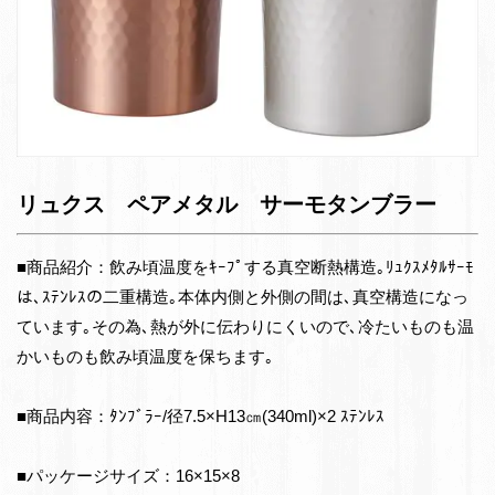
リュクス ペアメタル サーモタンブラー
■商品紹介：飲み頃温度をｷｰﾌﾟする真空断熱構造｡ﾘｭｸｽﾒﾀﾙｻｰﾓ
は､ｽﾃﾝﾚｽの二重構造｡本体内側と外側の間は､真空構造になっ
ています｡その為､熱が外に伝わりにくいので､冷たいものも温
かいものも飲み頃温度を保ちます｡
■商品内容：ﾀﾝﾌﾞﾗｰ/径7.5×H13㎝(340ml)×2 ｽﾃﾝﾚｽ
■パッケージサイズ：16×15×8