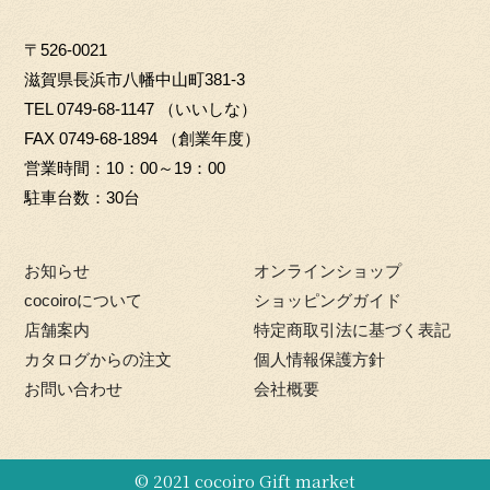
L
G
s
c
i
T
i
〒526-0021
t
e
t
D
f
滋賀県長浜市八幡中山町381-3
a
b
t
t
TEL
0749-68-1147
（いいしな）
g
o
e
m
FAX 0749-68-1894 （創業年度）
r
o
r
a
営業時間
10：00～19：00
a
k
r
駐車台数
30台
m
k
e
お知らせ
オンラインショップ
t
cocoiroについて
ショッピングガイド
店舗案内
特定商取引法に基づく表記
カタログからの注文
個人情報保護方針
お問い合わせ
会社概要
© 2021
cocoiro Gift market