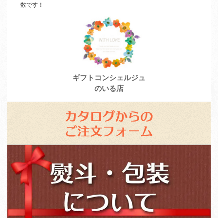
数です！
ギフトコンシェルジュ
のいる店
カ
タ
ロ
ス
グ
タ
か
ッ
ら
フ
の
募
ご
集