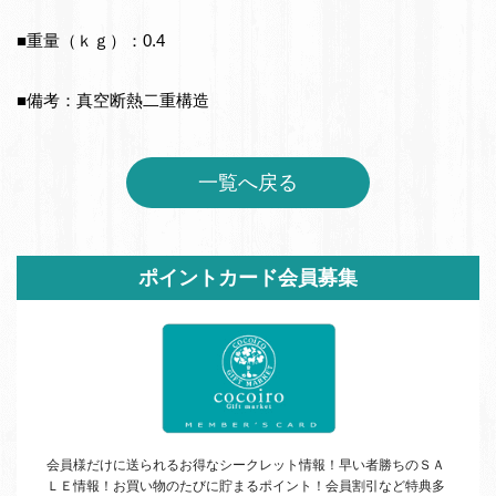
■重量（ｋｇ）：0.4
■備考：真空断熱二重構造
一覧へ戻る
サ
ポイントカード会員募集
イ
ド
バ
ー
会員様だけに送られるお得なシークレット情報！早い者勝ちの
ＳＡ
ＬＥ
情報！お買い物のたびに貯まるポイント！会員割引など特典多