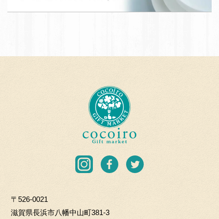
て
T
応
A
援
N
団
A
加
B
盟
E
店
T
c
O
o
H
c
K
o
I
i
C
r
I
F
T
O.
o
n
a
w
L
G
s
c
i
T
i
〒526-0021
t
e
t
D
f
滋賀県長浜市八幡中山町381-3
a
b
t