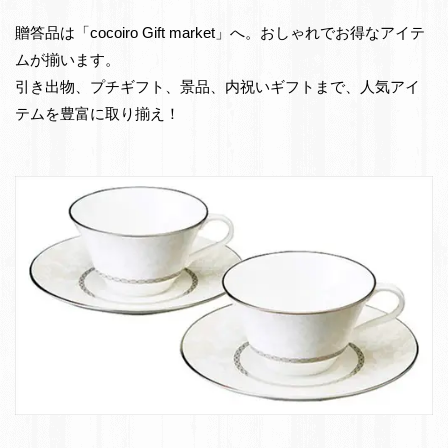
e
物・
贈答品は「cocoiro Gift market」へ。おしゃれでお得なアイテ
t
お
ムが揃います。
返
引き出物、プチギフト、景品、内祝いギフトまで、人気アイ
し
テムを豊富に取り揃え！