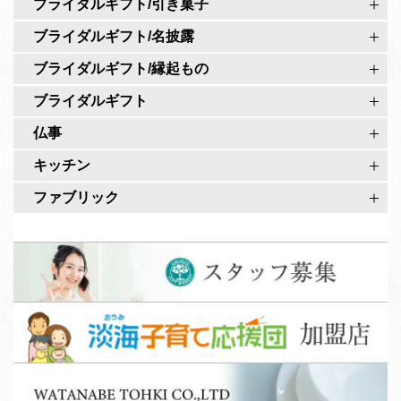
ア
ブライダルギフト/引き菓子
ジ
カ
ブライダルギフト/名披露
ウ
ブライダルギフト/縁起もの
ン
ト
ブライダルギフト
仏事
キッチン
ファブリック
ス
タ
ッ
淡
フ
海
募
子
集
W
育
A