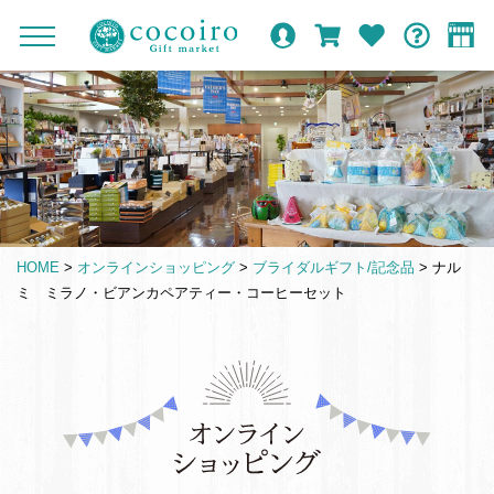
内
メ
メ
オ
ロ
カ
お
ガ
容
イ
c
ニ
ン
グ
ー
気
イ
ま
ン
ュ
o
ラ
イ
ト
に
ド
ー
で
ナ
イ
ン
入
c
を
ン
り
ス
ビ
o
開
シ
キ
ゲ
閉
i
ョ
ッ
ー
r
ッ
プ
シ
o
プ
HOME
>
オンラインショッピング
>
ブライダルギフト/記念品
>
ナル
す
ョ
G
ミ ミラノ・ビアンカペアティー・コーヒーセット
る
ン
i
f
t
仏
m
事
a
引
r
き
k
出