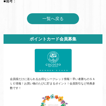
■備考：
一覧へ戻る
サ
ポイントカード会員募集
イ
ド
バ
ー
会員様だけに送られるお得なシークレット情報！早い者勝ちの
ＳＡ
ＬＥ
情報！お買い物のたびに貯まるポイント！会員割引など特典多
数です！