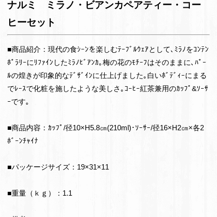
ナルミ ミラノ・ビアンカペアティー・コー
ヒーセット
■商品紹介：現代の食ｼｰﾝを楽しむﾃｰﾌﾞﾙｳｪｱとして､ﾐﾗﾉをｺﾝﾃﾝ
ﾎﾟﾗﾘｰにﾘﾌｧｲﾝしたﾐﾗﾉﾋﾞｱﾝｶ｡梅の花のﾓﾁｰﾌはそのままに､ﾊﾟｰ
ﾙの煌きが印象的なﾃﾞｻﾞｲﾝに仕上げました｡白いﾎﾞﾃﾞｨｰにまる
でﾚｰｽで化粧を施したような美しさ｡ｺｰﾋｰ紅茶兼用のｶｯﾌﾟ&ｿｰｻ
ｰです｡
■商品内容：ｶｯﾌﾟ/径10×H5.8㎝(210ml)･ｿｰｻｰ/径16×H2㎝×各2
ﾎﾞｰﾝﾁｬｲﾅ
■パッケージサイズ：19×31×11
■重量（ｋｇ）：1.1