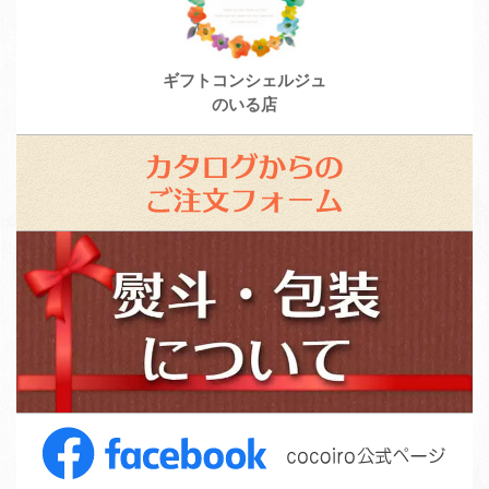
ギフトコンシェルジュ
のいる店
カ
タ
ロ
ス
グ
タ
か
ッ
ら
フ
の
募
ご
集
注
F
文
a
フ
c