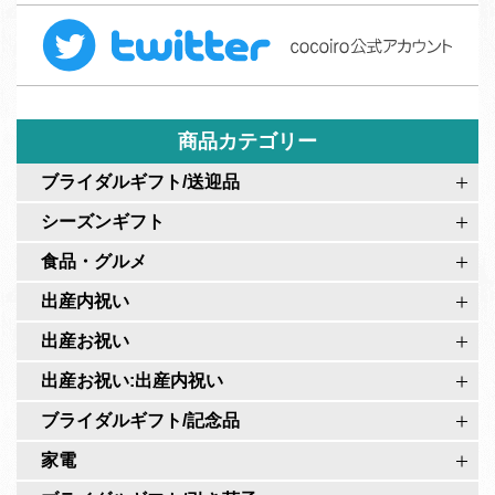
ォ
T
e
ー
w
b
ム
i
o
t
o
t
商品カテゴリー
k
e
c
ブライダルギフト/送迎品
r
o
シーズンギフト
c
c
o
食品・グルメ
o
c
i
出産内祝い
o
r
出産お祝い
i
o
r
出産お祝い:出産内祝い
公
o
式
ブライダルギフト/記念品
公
ペ
家電
式
ー