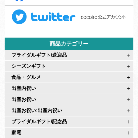
c
ォ
T
e
ー
w
b
ム
i
o
t
o
t
商品カテゴリー
k
e
c
ブライダルギフト/送迎品
r
o
シーズンギフト
c
c
o
食品・グルメ
o
c
i
出産内祝い
o
r
出産お祝い
i
o
r
出産お祝い:出産内祝い
公
o
式
ブライダルギフト/記念品
公
ペ
家電
式
ー