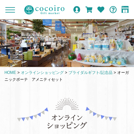
内
メ
メ
オ
ロ
カ
お
ガ
容
イ
c
ニ
ン
グ
ー
気
イ
ま
ン
ュ
o
ラ
イ
ト
に
ド
ー
で
ナ
イ
ン
入
c
を
ン
り
ス
ビ
o
開
シ
キ
ゲ
閉
i
ョ
ッ
ー
r
ッ
プ
シ
o
プ
HOME
>
オンラインショッピング
>
ブライダルギフト/記念品
>
オーガ
す
ョ
G
ニックボーテ アメニティセット
る
ン
i
f
t
仏
m
事
a
引
r
き
k
出