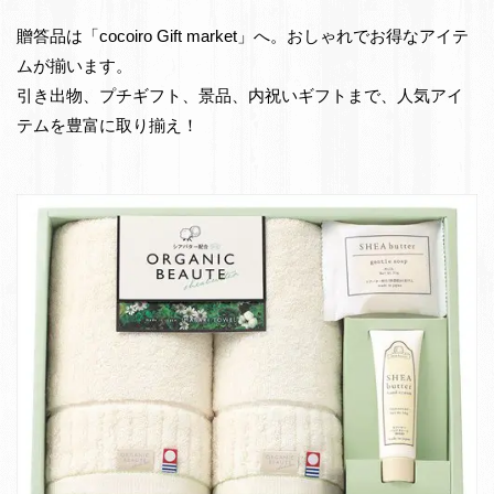
e
物・
贈答品は「cocoiro Gift market」へ。おしゃれでお得なアイテ
t
お
ムが揃います。
返
引き出物、プチギフト、景品、内祝いギフトまで、人気アイ
し
テムを豊富に取り揃え！