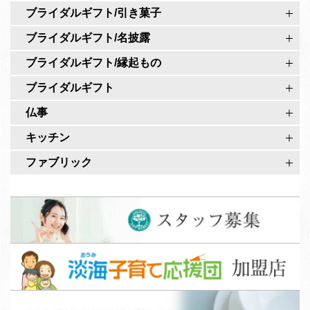
ア
ブライダルギフト/引き菓子
ジ
カ
ブライダルギフト/名披露
ウ
ブライダルギフト/縁起もの
ン
ト
ブライダルギフト
仏事
キッチン
ファブリック
ス
タ
ッ
淡
フ
海
募
子
集
W
育