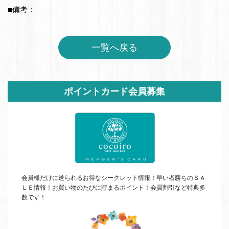
■備考：
一覧へ戻る
サ
ポイントカード会員募集
イ
ド
バ
ー
会員様だけに送られるお得なシークレット情報！早い者勝ちの
ＳＡ
ＬＥ
情報！お買い物のたびに貯まるポイント！会員割引など特典多
数です！