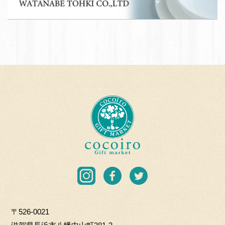
A
て
T
応
A
援
N
団
A
加
B
盟
E
店
T
c
O
o
H
c
K
o
I
i
C
r
I
F
T
O.
o
n
a
w
L
G
s
c
i
T
i
〒526-0021
t
e
t
D
f