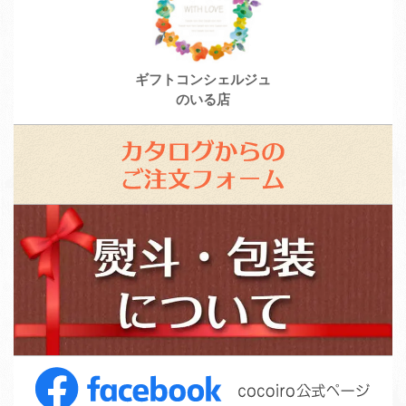
ギフトコンシェルジュ
のいる店
カ
タ
ロ
ス
グ
タ
か
ッ
ら
フ
の
募
ご
集
注
F
文
a
フ