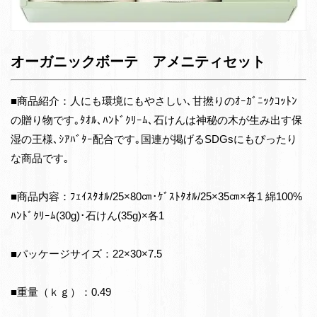
オーガニックボーテ アメニティセット
■商品紹介：人にも環境にもやさしい､甘撚りのｵｰｶﾞﾆｯｸｺｯﾄﾝ
の贈り物です｡ﾀｵﾙ､ﾊﾝﾄﾞｸﾘｰﾑ､石けんは神秘の木が生み出す保
湿の王様､ｼｱﾊﾞﾀｰ配合です｡国連が掲げるSDGsにもぴったり
な商品です｡
■商品内容：ﾌｪｲｽﾀｵﾙ/25×80㎝･ｹﾞｽﾄﾀｵﾙ/25×35㎝×各1 綿100%
ﾊﾝﾄﾞｸﾘｰﾑ(30g)･石けん(35g)×各1
■パッケージサイズ：22×30×7.5
■重量（ｋｇ）：0.49